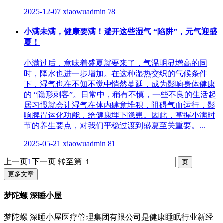
2025-12-07
xiaowuadmin
78
小满未满，健康要满！避开这些湿气 “陷阱”，元气迎盛
夏！
小满过后，意味着盛夏就要来了，气温明显增高的同
时，降水也进一步增加。在这种湿热交织的气候条件
下，湿气也在不知不觉中悄然蔓延，成为影响身体健康
的 “隐形刺客”。日常中，稍有不慎，一些不良的生活起
居习惯就会让湿气在体内肆意堆积，阻碍气血运行，影
响脾胃运化功能，给健康埋下隐患。因此，掌握小满时
节的养生要点，对我们平稳过渡到盛夏至关重要。...
2025-05-21
xiaowuadmin
81
上一页
1
下一页
转至第
更多文章
梦陀螺 深睡小屋
梦陀螺 深睡小屋医疗管理集团有限公司是健康睡眠行业新经