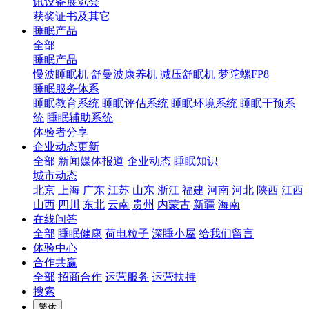
讯设备展览会
获奖证书及其它
睡眠产品
全部
睡眠产品
慢波睡眠机
舒曼波康养机
减压舒眠机
梦陀螺FP8
睡眠服务体系
睡眠教育系统
睡眠评估系统
睡眠环境系统
睡眠干预系
统
睡眠辅助系统
体验者分享
企业动态更新
全部
新闻媒体报道
企业动态
睡眠知识
城市动态
北京
上海
广东
江苏
山东
浙江
福建
河南
河北
陕西
江西
山西
四川
东北
云南
贵州
内蒙古
新疆
海南
在线问答
全部
睡眠健康
荷电粒子
深睡小屋
给我们留言
体验中心
合作共赢
全部
招商合作
运营服务
运营扶持
搜索
繁体