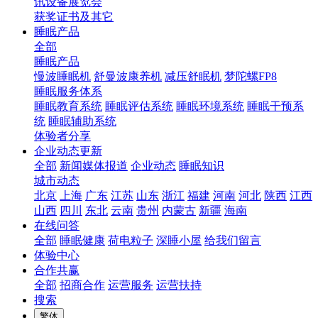
讯设备展览会
获奖证书及其它
睡眠产品
全部
睡眠产品
慢波睡眠机
舒曼波康养机
减压舒眠机
梦陀螺FP8
睡眠服务体系
睡眠教育系统
睡眠评估系统
睡眠环境系统
睡眠干预系
统
睡眠辅助系统
体验者分享
企业动态更新
全部
新闻媒体报道
企业动态
睡眠知识
城市动态
北京
上海
广东
江苏
山东
浙江
福建
河南
河北
陕西
江西
山西
四川
东北
云南
贵州
内蒙古
新疆
海南
在线问答
全部
睡眠健康
荷电粒子
深睡小屋
给我们留言
体验中心
合作共赢
全部
招商合作
运营服务
运营扶持
搜索
繁体