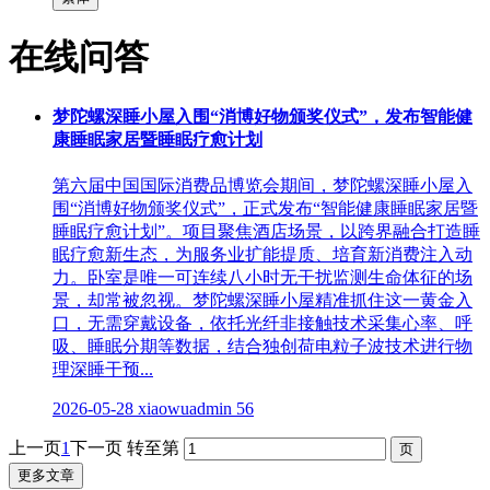
在线问答
梦陀螺深睡小屋入围“消博好物颁奖仪式”，发布智能健
康睡眠家居暨睡眠疗愈计划
第六届中国国际消费品博览会期间，梦陀螺深睡小屋入
围“消博好物颁奖仪式”，正式发布“智能健康睡眠家居暨
睡眠疗愈计划”。项目聚焦酒店场景，以跨界融合打造睡
眠疗愈新生态，为服务业扩能提质、培育新消费注入动
力。卧室是唯一可连续八小时无干扰监测生命体征的场
景，却常被忽视。梦陀螺深睡小屋精准抓住这一黄金入
口，无需穿戴设备，依托光纤非接触技术采集心率、呼
吸、睡眠分期等数据，结合独创荷电粒子波技术进行物
理深睡干预...
2026-05-28
xiaowuadmin
56
上一页
1
下一页
转至第
更多文章