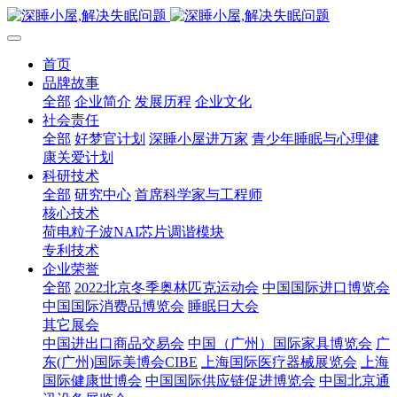
首页
品牌故事
全部
企业简介
发展历程
企业文化
社会责任
全部
好梦官计划
深睡小屋进万家
青少年睡眠与心理健
康关爱计划
科研技术
全部
研究中心
首席科学家与工程师
核心技术
荷电粒子波NAI芯片调谐模块
专利技术
企业荣誉
全部
2022北京冬季奥林匹克运动会
中国国际进口博览会
中国国际消费品博览会
睡眠日大会
其它展会
中国进出口商品交易会
中国（广州）国际家具博览会
广
东(广州)国际美博会CIBE
上海国际医疗器械展览会
上海
国际健康世博会
中国国际供应链促进博览会
中国北京通