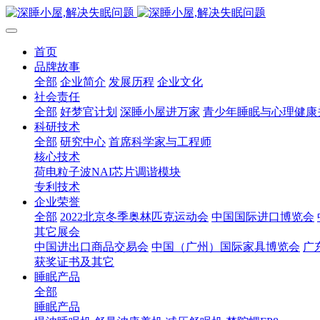
首页
品牌故事
全部
企业简介
发展历程
企业文化
社会责任
全部
好梦官计划
深睡小屋进万家
青少年睡眠与心理健康
科研技术
全部
研究中心
首席科学家与工程师
核心技术
荷电粒子波NAI芯片调谐模块
专利技术
企业荣誉
全部
2022北京冬季奥林匹克运动会
中国国际进口博览会
其它展会
中国进出口商品交易会
中国（广州）国际家具博览会
广
获奖证书及其它
睡眠产品
全部
睡眠产品