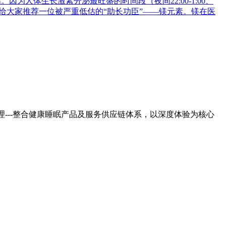
为人体生长激素分泌最旺盛的时间段（夜间22:00-1:00、
，给大家推荐一位被严重低估的“助长功臣”——镁元素。镁在医
---整合健康睡眠产品及服务供应链体系，以深度体验为核心