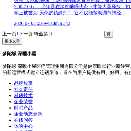
镁是“天然助眠剂”！4种高镁家常食物推荐，睡好猛窜 5-
5:00-7:00），必须是在深度睡眠状态下才能大量
学上被誉为“天然的镇静剂”。它不仅能帮助调节神经...
2026-07-03
xiaowuadmin
342
上一页
1
下一页
转至第
更多文章
梦陀螺 深睡小屋
梦陀螺 深睡小屋医疗管理集团有限公司是健康睡眠行业新经营
的新运营模式建立连锁渠道，旨在为用户提供有用、好用、有
品牌故事
社会责任
科研技术
企业荣誉
睡眠产品
企业动态更新
在线问答
体验中心