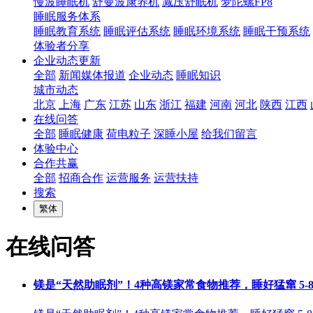
慢波睡眠机
舒曼波康养机
减压舒眠机
梦陀螺FP8
睡眠服务体系
睡眠教育系统
睡眠评估系统
睡眠环境系统
睡眠干预系统
体验者分享
企业动态更新
全部
新闻媒体报道
企业动态
睡眠知识
城市动态
北京
上海
广东
江苏
山东
浙江
福建
河南
河北
陕西
江西
在线问答
全部
睡眠健康
荷电粒子
深睡小屋
给我们留言
体验中心
合作共赢
全部
招商合作
运营服务
运营扶持
搜索
繁体
在线问答
镁是“天然助眠剂”！4种高镁家常食物推荐，睡好猛窜 5-8