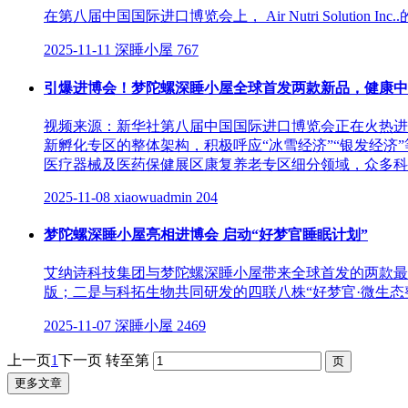
在第八届中国国际进口博览会上， Air Nutri Solution
2025-11-11
深睡小屋
767
引爆进博会！梦陀螺深睡小屋全球首发两款新品，健康中
视频来源：新华社第八届中国国际进口博览会正在火热进
新孵化专区的整体架构，积极呼应“冰雪经济”“银发经
医疗器械及医药保健展区康复养老专区细分领域，众多科技
2025-11-08
xiaowuadmin
204
梦陀螺深睡小屋亮相进博会 启动“好梦官睡眠计划”
艾纳诗科技集团与梦陀螺深睡小屋带来全球首发的两款最新科研
版；二是与科拓生物共同研发的四联八株“好梦官·微生态整体
2025-11-07
深睡小屋
2469
上一页
1
下一页
转至第
更多文章