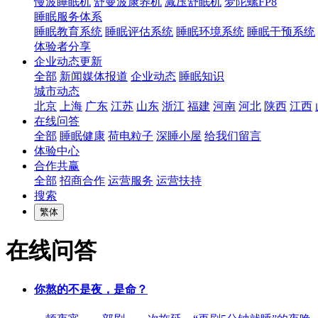
慢波睡眠机
舒曼波康养机
减压舒眠机
梦陀螺FP8
睡眠服务体系
睡眠教育系统
睡眠评估系统
睡眠环境系统
睡眠干预系统
体验者分享
企业动态更新
全部
新闻媒体报道
企业动态
睡眠知识
城市动态
北京
上海
广东
江苏
山东
浙江
福建
河南
河北
陕西
江西
在线问答
全部
睡眠健康
荷电粒子
深睡小屋
给我们留言
体验中心
合作共赢
全部
招商合作
运营服务
运营扶持
搜索
繁体
在线问答
你熬的不是夜，是命？