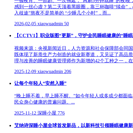
一顿夜宵、一部剧、一次拖延，“再刷5分钟就睡”的夜
感到一丝心虚？第二天顶着黑眼圈，靠三杯咖啡“续命”，心跳偶
入歧途”熬夜不是简单的 “少睡几个小时”，而...
2026-02-05
xiaowuadmin
50
【CCTV1】职业版图“更新”，守护全民睡眠健康的“睡
视频来源：央视新闻近日，人力资源和社会保障部会同国
既体现了新质生产力创造的就业新赛道，又见证了高品质
理与改善的睡眠健康管理师作为新增的42个工种之一，在当
2025-12-09
xiaowuadmin
206
让每个年轻人“安然入睡”
“晚上睡不着，早上睡不醒。”如今年轻人或多或少都面临
民众身心健康的普遍问题。...
2025-11-12
深睡小屋
776
艾纳诗深睡小屋全球首发新品，以新科技引领睡眠健康新