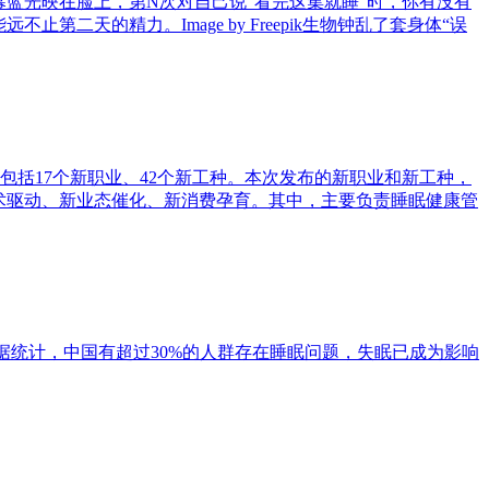
幕蓝光映在脸上，第N次对自己说“看完这集就睡”时，你有没有
二天的精力。Image by Freepik生物钟乱了套身体“误
括17个新职业、42个新工种。本次发布的新职业和新工种，
术驱动、新业态催化、新消费孕育。其中，主要负责睡眠健康管
据统计，中国有超过30%的人群存在睡眠问题，失眠已成为影响