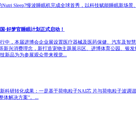
 Inc..的Nutri Sleep7慢波睡眠机完成全球首秀，以科技赋能睡眠新
国·好梦官睡眠计划正式启动！
行中，本届进博会企业展设置医疗器械及医药保健、汽车及智慧
济”等新兴消费理念，新打造宠物主题展示区、进博体育公园、银
新品为为参展观众带来视觉...
转化成果：一是基于荷电粒子NAI芯 片与荷电粒子波调谐模块等原
解决方案”。...