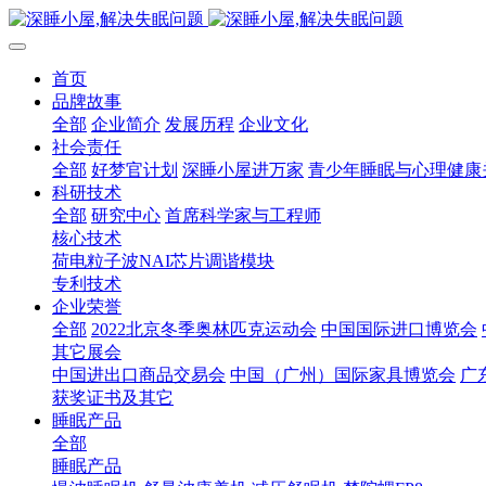
首页
品牌故事
全部
企业简介
发展历程
企业文化
社会责任
全部
好梦官计划
深睡小屋进万家
青少年睡眠与心理健康
科研技术
全部
研究中心
首席科学家与工程师
核心技术
荷电粒子波NAI芯片调谐模块
专利技术
企业荣誉
全部
2022北京冬季奥林匹克运动会
中国国际进口博览会
其它展会
中国进出口商品交易会
中国（广州）国际家具博览会
广
获奖证书及其它
睡眠产品
全部
睡眠产品