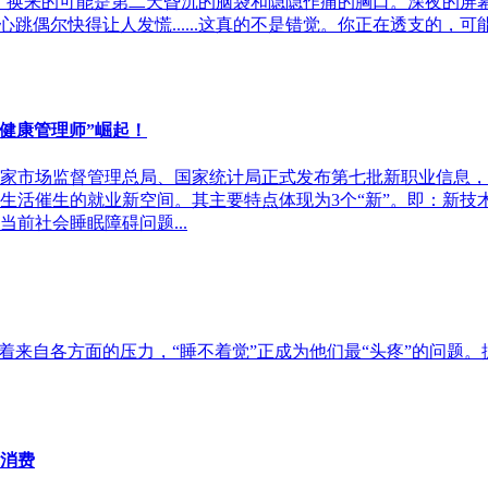
晚，换来的可能是第二天昏沉的脑袋和隐隐作痛的胸口。深夜的屏
尔快得让人发慌......这真的不是错觉。你正在透支的，可能远不止第
眠健康管理师”崛起！
家市场监督管理总局、国家统计局正式发布第七批新职业信息，包
生活催生的就业新空间。其主要特点体现为3个“新”。即：新技
前社会睡眠障碍问题...
着来自各方面的压力，“睡不着觉”正成为他们最“头疼”的问题。
消费