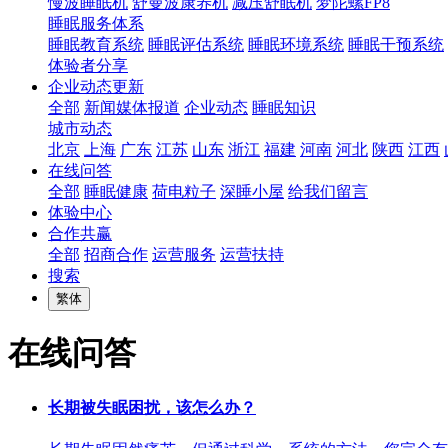
慢波睡眠机
舒曼波康养机
减压舒眠机
梦陀螺FP8
睡眠服务体系
睡眠教育系统
睡眠评估系统
睡眠环境系统
睡眠干预系统
体验者分享
企业动态更新
全部
新闻媒体报道
企业动态
睡眠知识
城市动态
北京
上海
广东
江苏
山东
浙江
福建
河南
河北
陕西
江西
在线问答
全部
睡眠健康
荷电粒子
深睡小屋
给我们留言
体验中心
合作共赢
全部
招商合作
运营服务
运营扶持
搜索
繁体
在线问答
长期被失眠困扰，该怎么办？