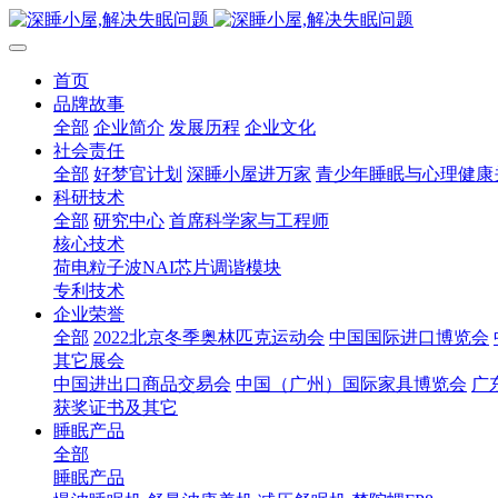
首页
品牌故事
全部
企业简介
发展历程
企业文化
社会责任
全部
好梦官计划
深睡小屋进万家
青少年睡眠与心理健康
科研技术
全部
研究中心
首席科学家与工程师
核心技术
荷电粒子波NAI芯片调谐模块
专利技术
企业荣誉
全部
2022北京冬季奥林匹克运动会
中国国际进口博览会
其它展会
中国进出口商品交易会
中国（广州）国际家具博览会
广
获奖证书及其它
睡眠产品
全部
睡眠产品