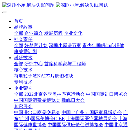
首页
品牌故事
全部
企业简介
发展历程
企业文化
社会责任
全部
好梦官计划
深睡小屋进万家
青少年睡眠与心理健
康关爱计划
科研技术
全部
研究中心
首席科学家与工程师
核心技术
荷电粒子波NAI芯片调谐模块
专利技术
企业荣誉
全部
2022北京冬季奥林匹克运动会
中国国际进口博览会
中国国际消费品博览会
睡眠日大会
其它展会
中国进出口商品交易会
中国（广州）国际家具博览会
广
东(广州)国际美博会CIBE
上海国际医疗器械展览会
上海
国际健康世博会
中国国际供应链促进博览会
中国北京通