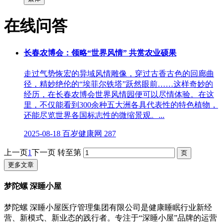
在线问答
长春农博会：领略“世界风情” 共赏农业硕果
走过气势恢宏的异域风情雕像，穿过古香古色的回廊曲
径，精妙绝伦的“埃菲尔铁塔”跃然眼前……这样奇妙的
经历，在长春农博会世界风情园便可以尽情体验。在这
里，不仅能看到300余种五大洲各具代表性的特色植物，
还能尽览世界各国标志性的微缩景观。...
2025-08-18
百岁健康网
287
上一页
1
下一页
转至第
更多文章
梦陀螺 深睡小屋
梦陀螺 深睡小屋医疗管理集团有限公司是健康睡眠行业新经
营、新模式、新业态的践行者。专注于“深睡小屋”品牌的运营