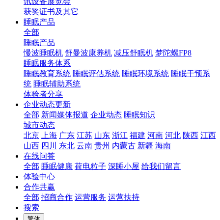
讯设备展览会
获奖证书及其它
睡眠产品
全部
睡眠产品
慢波睡眠机
舒曼波康养机
减压舒眠机
梦陀螺FP8
睡眠服务体系
睡眠教育系统
睡眠评估系统
睡眠环境系统
睡眠干预系
统
睡眠辅助系统
体验者分享
企业动态更新
全部
新闻媒体报道
企业动态
睡眠知识
城市动态
北京
上海
广东
江苏
山东
浙江
福建
河南
河北
陕西
江西
山西
四川
东北
云南
贵州
内蒙古
新疆
海南
在线问答
全部
睡眠健康
荷电粒子
深睡小屋
给我们留言
体验中心
合作共赢
全部
招商合作
运营服务
运营扶持
搜索
繁体