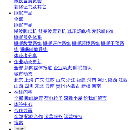
讯设备展览会
获奖证书及其它
睡眠产品
全部
睡眠产品
慢波睡眠机
舒曼波康养机
减压舒眠机
梦陀螺FP8
睡眠服务体系
睡眠教育系统
睡眠评估系统
睡眠环境系统
睡眠干预系
统
睡眠辅助系统
体验者分享
企业动态更新
全部
新闻媒体报道
企业动态
睡眠知识
城市动态
北京
上海
广东
江苏
山东
浙江
福建
河南
河北
陕西
江西
山西
四川
东北
云南
贵州
内蒙古
新疆
海南
在线问答
全部
睡眠健康
荷电粒子
深睡小屋
给我们留言
体验中心
合作共赢
全部
招商合作
运营服务
运营扶持
搜索
繁体