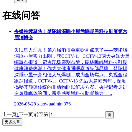
在线问答
央媒持续聚焦！梦陀螺深睡小屋凭睡眠黑科技刷屏第六
届消博会
失眠星人注意！第六届消博会重磅亮点来了——梦陀螺
深睡小屋实力出圈，获CCTV-1、CCTV-13两大央媒大篇
幅重点报道，记者现场亲测点赞，硬核睡眠黑科技引爆
健康消费热潮！作为大健康睡眠赛道头部品牌，梦陀螺
深睡小屋一亮相便人气爆棚，成为全场焦点。央视全程
跟踪报道，CCTV-1、CCTV-13 先后大篇幅聚焦，深度
揭秘其颠覆传统的非药物睡眠解决方案。央视记者走进
专属睡眠体验间，亲身感受黑科技助眠魅力，...
2026-05-28
xiaowuadmin
376
上一页
1
下一页
转至第
更多文章