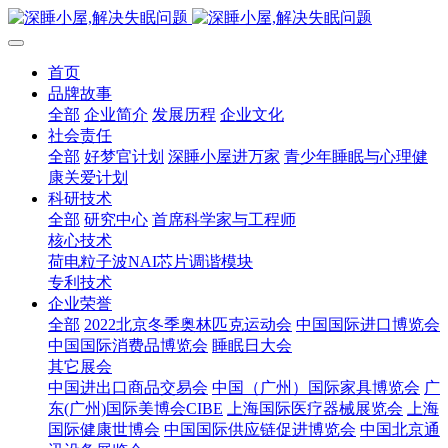
首页
品牌故事
全部
企业简介
发展历程
企业文化
社会责任
全部
好梦官计划
深睡小屋进万家
青少年睡眠与心理健
康关爱计划
科研技术
全部
研究中心
首席科学家与工程师
核心技术
荷电粒子波NAI芯片调谐模块
专利技术
企业荣誉
全部
2022北京冬季奥林匹克运动会
中国国际进口博览会
中国国际消费品博览会
睡眠日大会
其它展会
中国进出口商品交易会
中国（广州）国际家具博览会
广
东(广州)国际美博会CIBE
上海国际医疗器械展览会
上海
国际健康世博会
中国国际供应链促进博览会
中国北京通