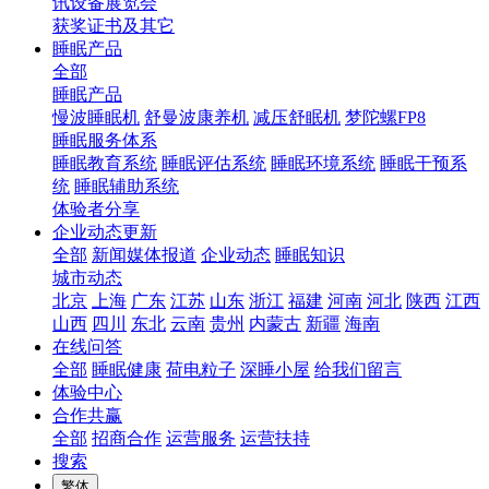
讯设备展览会
获奖证书及其它
睡眠产品
全部
睡眠产品
慢波睡眠机
舒曼波康养机
减压舒眠机
梦陀螺FP8
睡眠服务体系
睡眠教育系统
睡眠评估系统
睡眠环境系统
睡眠干预系
统
睡眠辅助系统
体验者分享
企业动态更新
全部
新闻媒体报道
企业动态
睡眠知识
城市动态
北京
上海
广东
江苏
山东
浙江
福建
河南
河北
陕西
江西
山西
四川
东北
云南
贵州
内蒙古
新疆
海南
在线问答
全部
睡眠健康
荷电粒子
深睡小屋
给我们留言
体验中心
合作共赢
全部
招商合作
运营服务
运营扶持
搜索
繁体