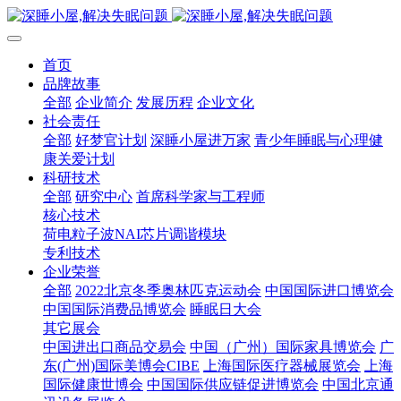
首页
品牌故事
全部
企业简介
发展历程
企业文化
社会责任
全部
好梦官计划
深睡小屋进万家
青少年睡眠与心理健
康关爱计划
科研技术
全部
研究中心
首席科学家与工程师
核心技术
荷电粒子波NAI芯片调谐模块
专利技术
企业荣誉
全部
2022北京冬季奥林匹克运动会
中国国际进口博览会
中国国际消费品博览会
睡眠日大会
其它展会
中国进出口商品交易会
中国（广州）国际家具博览会
广
东(广州)国际美博会CIBE
上海国际医疗器械展览会
上海
国际健康世博会
中国国际供应链促进博览会
中国北京通