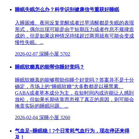
睡眠失眠怎么办？科学识别健康信号重获好睡眠
入睡困难、夜间反复觉醒或者过早清醒都是失眠的表现
形式，偶尔出现可能是由于短期压力或者作息不规律造
成的，但是如果这种情况持续超过两周就有可能会变成
慢性失眠。...
2026-02-07
深睡小屋
5702
睡眠软糖真的能帮你睡好觉吗？
睡眠软糖真的能够帮助你睡个好觉吗？答案并不是十分
确定，市场上的“睡眠软糖”大多数都是以褪黑素、
GABA或者草本成分为主，在短时间内或许能让人感到
放松，但如果长期依靠而忽视了真正的原因，则可能会
掩盖实际的睡眠问题。...
2026-02-04
深睡小屋
3260
气血足=睡眠稳！7个日常耗气血行为，现在停还来得
及！