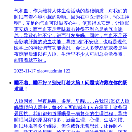
气和血，作为维持人体生命活动的基础物质，对我们的
睡眠有着不容小觑的影响。因为在中医理论中，“心主神
明”，充足的气血可以滋养心神，使其得以安定，让睡眠
更安稳；而气血不足意味着心神得不到充足的气血濡
养，导致心神不宁，进而引发失眠。同时，气血不足还
会影响肝脏的藏血功能，导致“魂”不安稳，也就是现代
医学上的神经调节功能紊乱，会让人多梦易醒或者是半
夜惊醒后难以再入睡。生活里不少人可能总会觉得累，
能蹲着就不站...
2025-11-17
xiaowuadmin
122
睡不着、睡不好？别光盯着大脑！问题或许藏在你的肠
道里！
入睡困难、半夜易醒、多梦、早醒……在我国超5亿人睡
眠障碍的人群中，每3个人可能就有1人在承受上这些问
题困扰。我们都知道睡眠是一项复杂的生理过程，导致
睡眠问题的原因有很多，涵盖生理、心理、生活习惯、
睡眠环境等多个维度。但你或许未曾想过，让你睡不