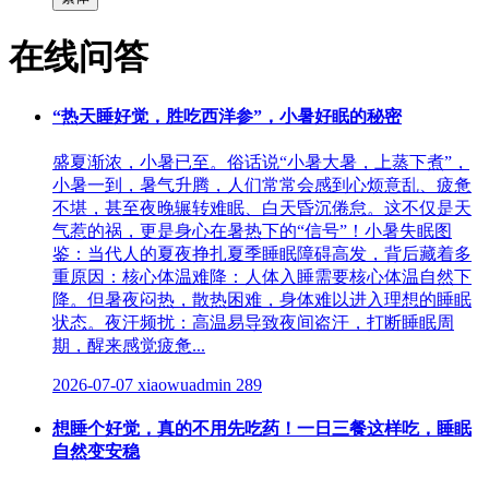
在线问答
“热天睡好觉，胜吃西洋参”，小暑好眠的秘密
盛夏渐浓，小暑已至。俗话说“小暑大暑，上蒸下煮”，
小暑一到，暑气升腾，人们常常会感到心烦意乱、疲惫
不堪，甚至夜晚辗转难眠、白天昏沉倦怠。这不仅是天
气惹的祸，更是身心在暑热下的“信号”！小暑失眠图
鉴：当代人的夏夜挣扎夏季睡眠障碍高发，背后藏着多
重原因：核心体温难降：人体入睡需要核心体温自然下
降。但暑夜闷热，散热困难，身体难以进入理想的睡眠
状态。夜汗频扰：高温易导致夜间盗汗，打断睡眠周
期，醒来感觉疲惫...
2026-07-07
xiaowuadmin
289
想睡个好觉，真的不用先吃药！一日三餐这样吃，睡眠
自然变安稳