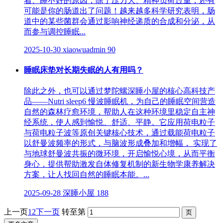
着、睡不好的原因，除了压力大、精神负荷过重，还有
可能是你的肠道出了问题！越来越多科学研究表明，肠
道中的某些菌群会通过影响神经递质的合成和分泌，从
而参与调控睡眠...
2025-10-30
xiaowuadmin
90
睡眠床垫对长期失眠的人有用吗？
除此之外，也可以通过梦陀螺深睡小屋的核心高科技产
品——Nutri sleep6 慢波睡眠机，为自己的睡眠空间营造
自然的森林疗愈环境，帮助人在这种环境里稳定自主神
经系统，使人感到愉悦、舒适、平静。它应用荷电粒子
与荷电粒子波等原创关键核心技术，通过载能荷电粒子
以舒曼波频率的形式，与脑波形成叠加和增幅， 实现了
与地球舒曼波共振的微环境，开启愉悦心境，从而平衡
身心，提供帮助激发自体修复机制的新生物学康养解决
方案，让人找回自然的睡眠本能。...
2025-09-28
深睡小屋
188
上一页
1
2
下一页
转至第