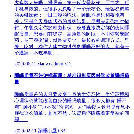
大多数人失眠、睡眠差，第一反应是熬夜、压力大、玩
手机导致的。但很多人忽略了一个最核心、最容易调整
的关键因素：一日三餐的吃法。睡眠不是只和夜晚有
关，它是全天身体状态的最终结果。早餐决定你的生物
钟，午餐决定你的精力起伏，晚餐直接决定你的夜间睡
眠质量。想要拥有稳定、高质量的睡眠，不用依赖安眠
药，从三餐微调，就是最安全、最长效的调理方式。早
餐：吃对，稳住人体生物钟很多睡眠不好的人，都有一
个通病：不吃早餐、...
2026-06-11
xiaowuadmin
312
睡眠质量不好怎样调理：精准识别原因科学改善睡眠质
量
睡眠质量差的人只要改变自身的生活习性、生活环境和
心理状态就能改善自身的睡眠质量，很多人都有“睡不
着”“睡不醒”“睡不深”的情况，人们会以为这只是作息不
规律这么简单，其实不然，这背后还隐藏着更复杂的问
题。...
2026-02-11
深睡小屋
633