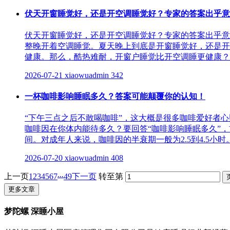
伏天开窗睡觉好，还是开空调睡觉好？专家的答案出乎意
伏天开窗睡觉好，还是开空调睡觉好？专家的答案出乎意
整晚开着空调睡觉。夏天晚上到底是开窗睡觉好，还是开
健康。那么，酷热难耐，开窗户睡觉比开空调睡更健康？北
2026-07-21
xiaowuadmin
342
一杯咖啡影响睡眠多久？答案可能颠覆你的认知！
“下午三点之后不敢喝咖啡”，这大概是很多咖啡爱好者心
咖啡因在你体内能待多久？要回答“咖啡影响睡眠多久”
间。对成年人来说，咖啡因的半衰期一般为2.5到4.5小时。
2026-07-20
xiaowuadmin
408
...
上一页
1
2
3
4
5
6
7
49
下一页
转至第
更多文章
梦陀螺 深睡小屋