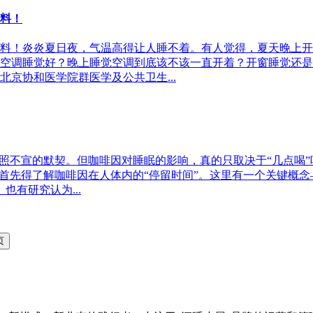
料！
料！炎炎夏日夜，气温高得让人睡不着。有人觉得，夏天晚上开
空调睡觉好？晚上睡觉空调到底该不该一直开着？开窗睡觉还是
京协和医学院群医学及公共卫生...
照不宣的默契。但咖啡因对睡眠的影响，真的只取决于“几点喝”
，首先得了解咖啡因在人体内的“停留时间”。这里有一个关键概
也有研究认为...