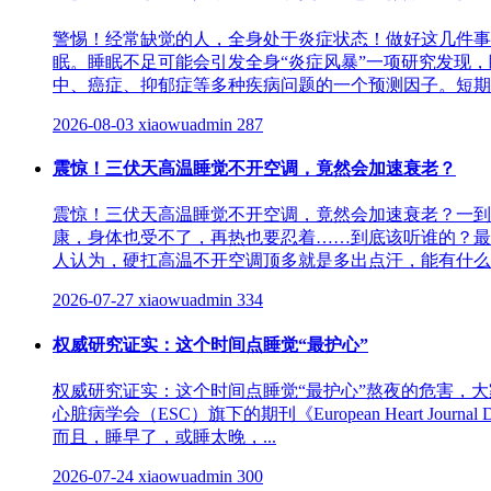
警惕！经常缺觉的人，全身处于炎症状态！做好这几件事
眠。睡眠不足可能会引发全身“炎症风暴”一项研究发现
中、癌症、抑郁症等多种疾病问题的一个预测因子。短期缺
2026-08-03
xiaowuadmin
287
震惊！三伏天高温睡觉不开空调，竟然会加速衰老？
震惊！三伏天高温睡觉不开空调，竟然会加速衰老？一到
康，身体也受不了，再热也要忍着……到底该听谁的？最
人认为，硬扛高温不开空调顶多就是多出点汗，能有什么危
2026-07-27
xiaowuadmin
334
权威研究证实：这个时间点睡觉“最护心”
权威研究证实：这个时间点睡觉“最护心”熬夜的危害，
心脏病学会（ESC）旗下的期刊《European Heart Jo
而且，睡早了，或睡太晚，...
2026-07-24
xiaowuadmin
300