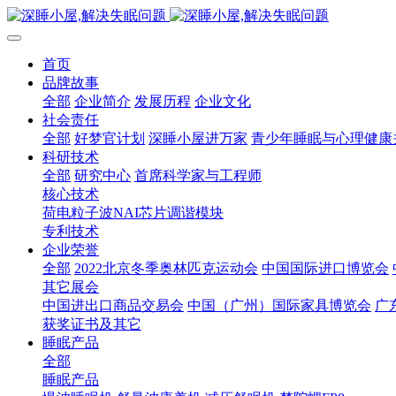
首页
品牌故事
全部
企业简介
发展历程
企业文化
社会责任
全部
好梦官计划
深睡小屋进万家
青少年睡眠与心理健康
科研技术
全部
研究中心
首席科学家与工程师
核心技术
荷电粒子波NAI芯片调谐模块
专利技术
企业荣誉
全部
2022北京冬季奥林匹克运动会
中国国际进口博览会
其它展会
中国进出口商品交易会
中国（广州）国际家具博览会
广
获奖证书及其它
睡眠产品
全部
睡眠产品