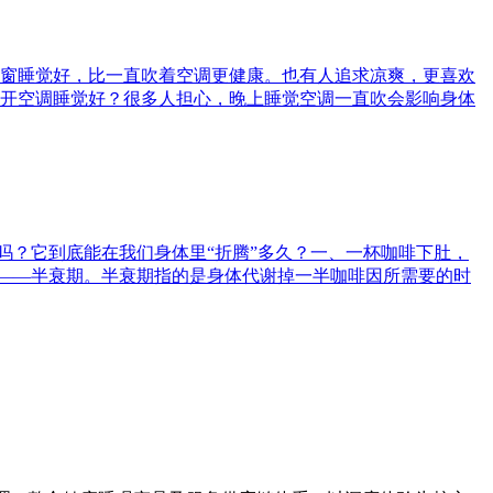
窗睡觉好，比一直吹着空调更健康。也有人追求凉爽，更喜欢
开空调睡觉好？很多人担心，晚上睡觉空调一直吹会影响身体
吗？它到底能在我们身体里“折腾”多久？一、一杯咖啡下肚，
念——半衰期。半衰期指的是身体代谢掉一半咖啡因所需要的时