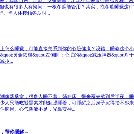
以来，我国山东、江苏、安徽等地，出现今年来最强高温过程。网
。但也有很多人有疑问：一根冬瓜能管用？其实，抱冬瓜睡觉这
。当人体接触冬瓜时...
上怎么睡觉，可能直接关系到你的心脏健康？没错，睡姿这个小
t;黄金搭档&quot;左侧睡：心脏的&quot;减压神器&qu
...
潮像蒸桑拿，很多人睡不着，躺在床上翻来覆去熬到后半夜，睡
少人只能吃褪黑素才能勉强睡着，可睡醒之后身子沉得抬不起来
脾胃、心气阴液不足，光靠安神...
，帮你缓解→