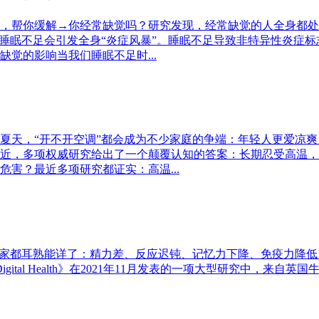
，帮你缓解→你经常缺觉吗？研究发现，经常缺觉的人全身都处
，睡眠不足会引发全身“炎症风暴”。睡眠不足导致非特异性炎症
觉的影响当我们睡眠不足时...
夏天，“开不开空调”都会成为不少家庭的争端：年轻人更爱凉
近，多项权威研究给出了一个颠覆认知的答案：长期忍受高温，
害？最近多项研究都证实：高温...
大家都耳熟能详了：精力差、反应迟钝、记忆力下降、免疫力降
urnal Digital Health》在2021年11月发表的一项大型