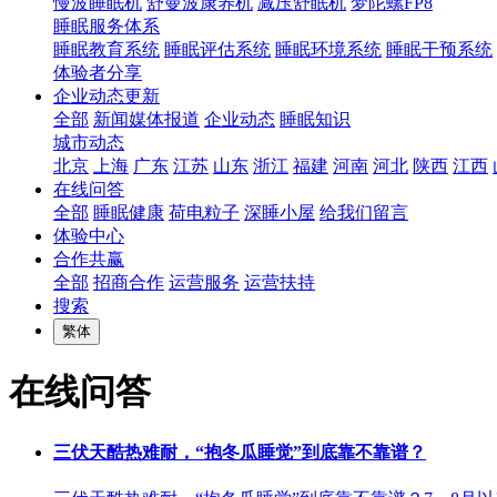
慢波睡眠机
舒曼波康养机
减压舒眠机
梦陀螺FP8
睡眠服务体系
睡眠教育系统
睡眠评估系统
睡眠环境系统
睡眠干预系统
体验者分享
企业动态更新
全部
新闻媒体报道
企业动态
睡眠知识
城市动态
北京
上海
广东
江苏
山东
浙江
福建
河南
河北
陕西
江西
在线问答
全部
睡眠健康
荷电粒子
深睡小屋
给我们留言
体验中心
合作共赢
全部
招商合作
运营服务
运营扶持
搜索
繁体
在线问答
三伏天酷热难耐，“抱冬瓜睡觉”到底靠不靠谱？