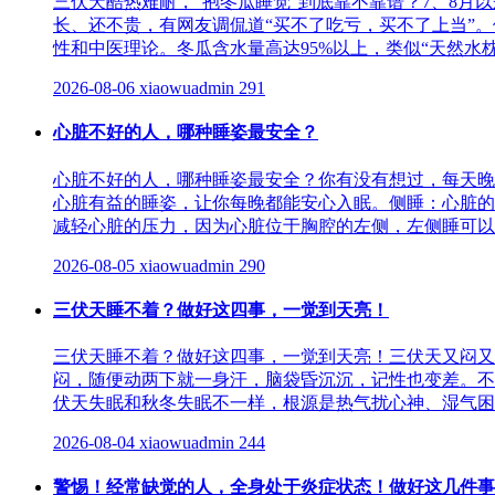
三伏天酷热难耐，“抱冬瓜睡觉”到底靠不靠谱？7、8月
长、还不贵，有网友调侃道“买不了吃亏，买不了上当”
性和中医理论。冬瓜含水量高达95%以上，类似“天然水枕”
2026-08-06
xiaowuadmin
291
心脏不好的人，哪种睡姿最安全？
心脏不好的人，哪种睡姿最安全？你有没有想过，每天晚
心脏有益的睡姿，让你每晚都能安心入眠。侧睡：心脏的&quo
减轻心脏的压力，因为心脏位于胸腔的左侧，左侧睡可以减少
2026-08-05
xiaowuadmin
290
三伏天睡不着？做好这四事，一觉到天亮！
三伏天睡不着？做好这四事，一觉到天亮！三伏天又闷又
闷，随便动两下就一身汗，脑袋昏沉沉，记性也变差。不
伏天失眠和秋冬失眠不一样，根源是热气扰心神、湿气困住
2026-08-04
xiaowuadmin
244
警惕！经常缺觉的人，全身处于炎症状态！做好这几件事