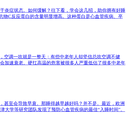
于炎症状态。如何缓解？往下看，学会这几招，助你拥有好睡
标志物C反应蛋白的含量明显增高。这种蛋白是心血管疾病、卒
爽，空调一吹就是一整天；有些中老年人却坚信总吹空调不健
会加速衰老。硬扛高温的危害被很多人严重低估了很多中老年
低，甚至会导致早衰。那睡得越早越好吗？并不是。最近，欧洲
研究中，来自英国牛津大学等研究团队发现了预防心血管疾病的最佳“入睡时间”。