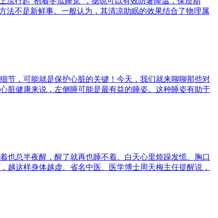
上流行起“抱着冬瓜睡觉”，据说可以有效防暑降温，保质期
种方法不是新鲜事。一般认为，其清凉助眠的效果结合了物理属
细节，可能就是保护心脏的关键！今天，我们就来聊聊那些对
ot;对于心脏健康来说，左侧睡可能是最有益的睡姿。这种睡姿有助于
着也总半夜醒，醒了就再也睡不着。白天心里烦躁发慌、胸口
，越这样身体越虚。省名中医、医学博士周天梅主任提醒说，