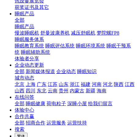
讯设备展览会
获奖证书及其它
睡眠产品
全部
睡眠产品
慢波睡眠机
舒曼波康养机
减压舒眠机
梦陀螺FP8
睡眠服务体系
睡眠教育系统
睡眠评估系统
睡眠环境系统
睡眠干预系
统
睡眠辅助系统
体验者分享
企业动态更新
全部
新闻媒体报道
企业动态
睡眠知识
城市动态
北京
上海
广东
江苏
山东
浙江
福建
河南
河北
陕西
江西
山西
四川
东北
云南
贵州
内蒙古
新疆
海南
在线问答
全部
睡眠健康
荷电粒子
深睡小屋
给我们留言
体验中心
合作共赢
全部
招商合作
运营服务
运营扶持
搜索
繁体