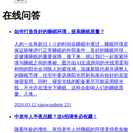
在线问答
如何打造良好的睡眠环境，提高睡眠质量？
人的一生有超过 1 /3 的时间在睡眠中度过，睡眠环境是
保证能够进行正常睡眠的外部条件，良好的睡眠环境，
是健康睡眠的重要保障，接下来，就让我们一起探索环
境与睡眠之间的奥秘。图片由AI生成房间的光线需柔和
和煦的阳光会消除人的紧张感，加速新陈代谢并调整人
的睡眠节律，住宅中要选择阳光照射和座向较好的居室
做寝室用。同时，寝室光线的配备要尽可能采用暗光
线，不允许在强光下睡眠，这样会影响人们的睡眠质
量。人体...
2026-03-12
xiaowuadmin
221
中老年人半夜总醒？这6招请务必收藏！
随着年龄的增长，有些老年人对睡眠的环境变得愈发敏