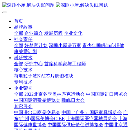
首页
品牌故事
全部
企业简介
发展历程
企业文化
社会责任
全部
好梦官计划
深睡小屋进万家
青少年睡眠与心理健
康关爱计划
科研技术
全部
研究中心
首席科学家与工程师
核心技术
荷电粒子波NAI芯片调谐模块
专利技术
企业荣誉
全部
2022北京冬季奥林匹克运动会
中国国际进口博览会
中国国际消费品博览会
睡眠日大会
其它展会
中国进出口商品交易会
中国（广州）国际家具博览会
广
东(广州)国际美博会CIBE
上海国际医疗器械展览会
上海
国际健康世博会
中国国际供应链促进博览会
中国北京通