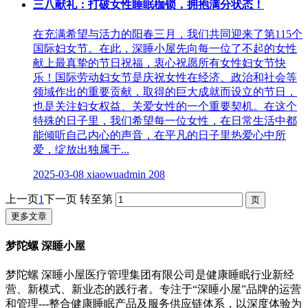
三八献礼：打破女性睡眠枷锁，拥抱满分状态！
在充满希望与活力的阳春三月，我们共同迎来了第115个
国际妇女节。在此，深睡小屋先向每一位了不起的女性
献上最真挚的节日祝福，衷心祝愿所有女性妇女节快
乐！国际劳动妇女节是庆祝女性在经济、政治和社会等
领域作出的重要贡献，取得的巨大成就而设立的节日，
也是关注妇女权益、关爱女性的一个重要契机。在这个
特殊的日子里，我们希望每一位女性，在日常生活中都
能倾听自己内心的声音，在平凡的日子里热爱心中所
爱，绽放出独属于...
2025-03-08
xiaowuadmin
208
上一页
1
下一页
转至第
更多文章
梦陀螺 深睡小屋
梦陀螺 深睡小屋医疗管理集团有限公司是健康睡眠行业新经
营、新模式、新业态的践行者。专注于“深睡小屋”品牌的运营
和管理---整合健康睡眠产品及服务供应链体系，以深度体验为