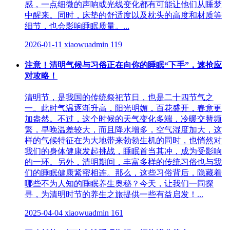
感，一点细微的声响或光线变化都有可能让他们从睡梦
中醒来。同时，床垫的舒适度以及枕头的高度和材质等
细节，也会影响睡眠质量。...
2026-01-11
xiaowuadmin
119
注意！清明气候与习俗正在向你的睡眠“下手”，速抢应
对攻略！
清明节，是我国的传统祭祀节日，也是二十四节气之
一。此时气温逐渐升高，阳光明媚，百花盛开，春意更
加盎然。不过，这个时候的天气变化多端，冷暖交替频
繁，早晚温差较大，而且降水增多，空气湿度加大，这
样的气候特征在为大地带来勃勃生机的同时，也悄然对
我们的身体健康发起挑战，睡眠首当其冲，成为受影响
的一环。另外，清明期间，丰富多样的传统习俗也与我
们的睡眠健康紧密相连。那么，这些习俗背后，隐藏着
哪些不为人知的睡眠养生奥秘？今天，让我们一同探
寻，为清明时节的养生之旅提供一些有益启发！...
2025-04-04
xiaowuadmin
161