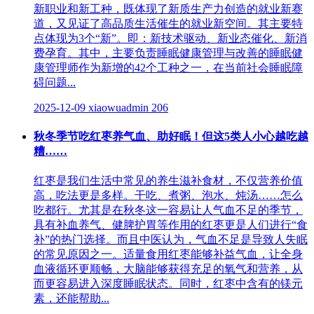
新职业和新工种，既体现了新质生产力创造的就业新赛
道，又见证了高品质生活催生的就业新空间。其主要特
点体现为3个“新”。即：新技术驱动、新业态催化、新消
费孕育。其中，主要负责睡眠健康管理与改善的睡眠健
康管理师作为新增的42个工种之一，在当前社会睡眠障
碍问题...
2025-12-09
xiaowuadmin
206
秋冬季节吃红枣养气血、助好眠！但这5类人小心越吃越
糟……
红枣是我们生活中常见的养生滋补食材，不仅营养价值
高，吃法更是多样。干吃、煮粥、泡水、炖汤……怎么
吃都行。尤其是在秋冬这一容易让人气血不足的季节，
具有补血养气、健脾护胃等作用的红枣更是人们进行“食
补”的热门选择。而且中医认为，气血不足是导致人失眠
的常见原因之一。适量食用红枣能够补益气血，让全身
血液循环更顺畅，大脑能够获得充足的氧气和营养，从
而更容易进入深度睡眠状态。同时，红枣中含有的镁元
素，还能帮助...