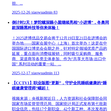
担。...
2025-12-26
xiaowuadmin
83
倒计时2天！梦陀螺深睡小屋继续亮相“小进博”，冬奥同
款深睡黑科技等你来体验！
！2025进博优品交易会将于12月19日至21日在进博会的
举办地——国家会展中心（上海）首次举办！这是在中
国国际进口博览会会期之外，针对特定领域优质产品的
延展，重点面向消费端展销，同时吸引采购商、服务
商、渠道商等各类主体参加。作为“共享大市场·出口中
国” 系列活动的重要一站。...
2025-12-17
xiaowuadmin
113
【CCTV1】职业版图“更新”，守护全民睡眠健康的“睡
眠健康管理师”崛起！
视频来源：央视新闻近日，人力资源和社会保障部会同
国家市场监督管理总局、国家统计局正式发布第七批新
职业信息，包括17个新职业、42个新工种。本次发布的