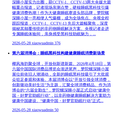
深睡小屋实力出圈，获CCTV-1、CCTV-13两大央媒大篇
幅重点报道，记者现场亲测点赞，硬核睡眠黑科技引爆
健康消费热潮！作为大健康睡眠赛道头部品牌，梦陀螺
深睡小屋一亮相便人气爆棚，成为全场焦点。央视全程
跟踪报道，CCTV-1、CCTV-13 先后大篇幅聚焦，深度
揭秘其颠覆传统的非药物睡眠解决方案。央视记者走进
专属睡眠体验间，亲身感受黑科技助眠魅力，...
2026-05-28
xiaowuadmin
376
第六届消博会：睡眠黑科技构建健康睡眠消费新场景
椰风海韵聚全球，开放创新谱新篇。2026年4月18日，第
六届中国国际消费品博览会渐进尾声，梦陀螺深睡小屋
展位前依旧人潮涌动，全新的睡眠黑科技吸引了大批观
众驻足参观和体验。本届消博会以“开放引领全球消费，
创新驱动美好生活”为主题，汇聚全球消费精品。作为消
博会的“六届全勤生”，梦陀螺深睡小屋正式启动“健康中
国・好梦官助眠行动”，以非药物健康睡眠解决方案助力
健康中国建设。“健康中国・好梦官助眠行动”正式...
2026-05-28
xiaowuadmin
50