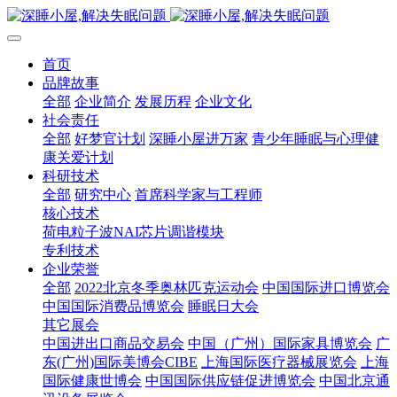
首页
品牌故事
全部
企业简介
发展历程
企业文化
社会责任
全部
好梦官计划
深睡小屋进万家
青少年睡眠与心理健
康关爱计划
科研技术
全部
研究中心
首席科学家与工程师
核心技术
荷电粒子波NAI芯片调谐模块
专利技术
企业荣誉
全部
2022北京冬季奥林匹克运动会
中国国际进口博览会
中国国际消费品博览会
睡眠日大会
其它展会
中国进出口商品交易会
中国（广州）国际家具博览会
广
东(广州)国际美博会CIBE
上海国际医疗器械展览会
上海
国际健康世博会
中国国际供应链促进博览会
中国北京通