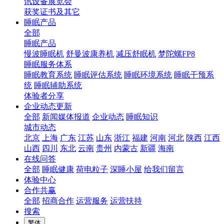
讯设备展览会
获奖证书及其它
睡眠产品
全部
睡眠产品
慢波睡眠机
舒曼波康养机
减压舒眠机
梦陀螺FP8
睡眠服务体系
睡眠教育系统
睡眠评估系统
睡眠环境系统
睡眠干预系
统
睡眠辅助系统
体验者分享
企业动态更新
全部
新闻媒体报道
企业动态
睡眠知识
城市动态
北京
上海
广东
江苏
山东
浙江
福建
河南
河北
陕西
江西
山西
四川
东北
云南
贵州
内蒙古
新疆
海南
在线问答
全部
睡眠健康
荷电粒子
深睡小屋
给我们留言
体验中心
合作共赢
全部
招商合作
运营服务
运营扶持
搜索
繁体