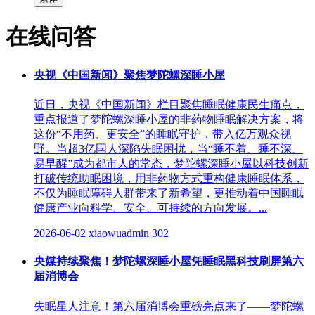
在线问答
央视《中国新闻》聚焦梦陀螺深睡小屋
近日，央视《中国新闻》栏目聚焦睡眠健康民生痛点，
重点报道了梦陀螺深睡小屋的非药物睡眠解决方案，将
这份“不用药、更安全”的睡眠守护，带入亿万观众视
野。当超3亿国人深陷失眠困扰，当“睡不着、睡不深、
易早醒”成为都市人的常态，梦陀螺深睡小屋以科技创新
打破传统助眠困境，用非药物方式重构健康睡眠体系，
不仅为睡眠障碍人群带来了新希望，更推动着中国睡眠
健康产业向科学、安全、可持续的方向发展。...
2026-06-02
xiaowuadmin
302
央媒持续聚焦！梦陀螺深睡小屋凭睡眠黑科技刷屏第六
届消博会
失眠星人注意！第六届消博会重磅亮点来了——梦陀螺