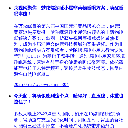
央视网聚焦｜梦陀螺深睡小屋非药物睡眠方案，唤醒睡
眠本能！
在万众瞩目的第六届中国国际消费品博览会上，健康消
费赛道热度爆棚，梦陀螺深睡小屋凭借领先的非药物睡
眠解决方案实力出圈，斩获央视网等权威媒体聚焦报
道，成为本届消博会健康科技领域的亮眼标杆。作为非
药物睡眠解决方案引领者，梦陀螺深睡小屋以行为认知
管理（CBTI）为基础干预手段，通过深睡小屋家居环境
睡眠系统，营造有益于身心健康的睡眠微环境。依托载
能荷电粒子以特定频率，调控异常生物波状态，恢复内
源性自然睡眠脑...
2026-05-27
xiaowuadmin
304
今天起，将晚饭改到这个点，睡得好，血压稳，体重也
控住了！
多数人晚上22-23点进入睡眠，如果在19点前能吃完晚
餐，胃肠道有充足的消化时间，到睡觉时，胃里的食物
可能就已经基本排空，不会给消化系统带来额外负