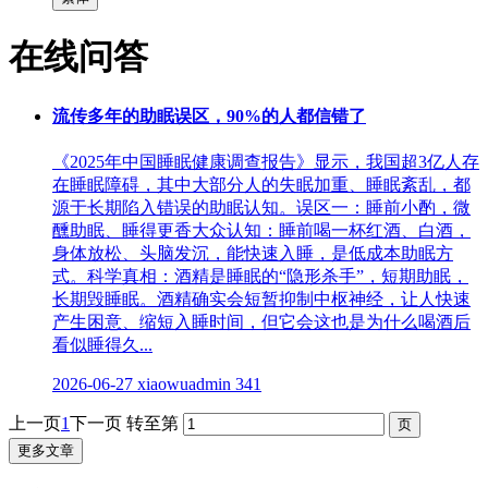
在线问答
流传多年的助眠误区，90%的人都信错了
《2025年中国睡眠健康调查报告》显示，我国超3亿人存
在睡眠障碍，其中大部分人的失眠加重、睡眠紊乱，都
源于长期陷入错误的助眠认知。误区一：睡前小酌，微
醺助眠、睡得更香大众认知：睡前喝一杯红酒、白酒，
身体放松、头脑发沉，能快速入睡，是低成本助眠方
式。科学真相：酒精是睡眠的“隐形杀手”，短期助眠，
长期毁睡眠。酒精确实会短暂抑制中枢神经，让人快速
产生困意、缩短入睡时间，但它会这也是为什么喝酒后
看似睡得久...
2026-06-27
xiaowuadmin
341
上一页
1
下一页
转至第
更多文章