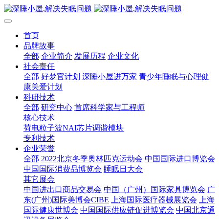
首页
品牌故事
全部
企业简介
发展历程
企业文化
社会责任
全部
好梦官计划
深睡小屋进万家
青少年睡眠与心理健
康关爱计划
科研技术
全部
研究中心
首席科学家与工程师
核心技术
荷电粒子波NAI芯片调谐模块
专利技术
企业荣誉
全部
2022北京冬季奥林匹克运动会
中国国际进口博览会
中国国际消费品博览会
睡眠日大会
其它展会
中国进出口商品交易会
中国（广州）国际家具博览会
广
东(广州)国际美博会CIBE
上海国际医疗器械展览会
上海
国际健康世博会
中国国际供应链促进博览会
中国北京通