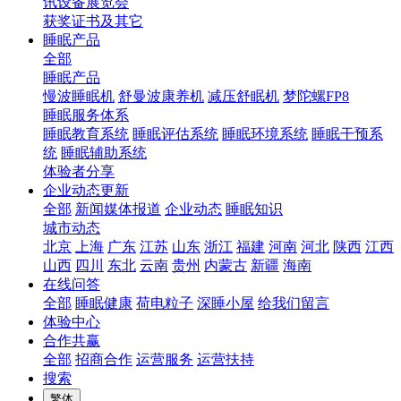
讯设备展览会
获奖证书及其它
睡眠产品
全部
睡眠产品
慢波睡眠机
舒曼波康养机
减压舒眠机
梦陀螺FP8
睡眠服务体系
睡眠教育系统
睡眠评估系统
睡眠环境系统
睡眠干预系
统
睡眠辅助系统
体验者分享
企业动态更新
全部
新闻媒体报道
企业动态
睡眠知识
城市动态
北京
上海
广东
江苏
山东
浙江
福建
河南
河北
陕西
江西
山西
四川
东北
云南
贵州
内蒙古
新疆
海南
在线问答
全部
睡眠健康
荷电粒子
深睡小屋
给我们留言
体验中心
合作共赢
全部
招商合作
运营服务
运营扶持
搜索
繁体