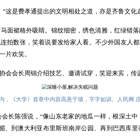
。”这是费孝通提出的文明相处之道，亦是齐鲁文化
绣马面裙格外吸睛。锦纹细密，绣色清雅，红绿错落
机连拍数张，笑着说要发给家人看。不少外国友人都
，一片欢笑。
计协会会长周锦介绍技艺、邀请试穿，笑迎来宾，传
内，《大学》首章中内容高悬于墙，字字如训。人民网 
会会长陈强说，“像山东老家的地瓜一样，根深土中
门楣、到澳大利亚布里斯班南岸公园、再到巴西库里