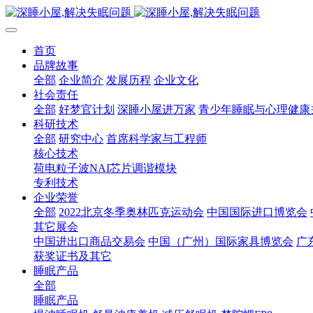
首页
品牌故事
全部
企业简介
发展历程
企业文化
社会责任
全部
好梦官计划
深睡小屋进万家
青少年睡眠与心理健康
科研技术
全部
研究中心
首席科学家与工程师
核心技术
荷电粒子波NAI芯片调谐模块
专利技术
企业荣誉
全部
2022北京冬季奥林匹克运动会
中国国际进口博览会
其它展会
中国进出口商品交易会
中国（广州）国际家具博览会
广
获奖证书及其它
睡眠产品
全部
睡眠产品