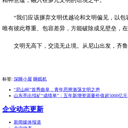
“我们应该摒弃文明优越论和文明偏见，以包
唯有彼此尊重、包容差异，方能破除成见壁垒，在
文明无高下，交流无止境。从尼山出发，齐鲁
标签:
深睡小屋
睡眠机
“尼山杯”首秀曲阜，青年思辨激荡文明之声
山东亮出找矿“成绩单”：五年新增资源量价值超5000亿元
企业动态更新
新闻媒体报道