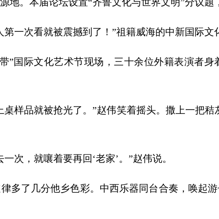
源地。本届论坛设置“齐鲁文化与世界文明”分议题
人第一次看就被震撼到了！”祖籍威海的中新国际文
丝带”国际文化艺术节现场，三十余位外籍表演者身
上桌样品就被抢光了。”赵伟笑着摇头。撒上一把秸
一次，就嚷着要再回‘老家’。”赵伟说。
旋律多了几分他乡色彩。中西乐器同台合奏，唤起游