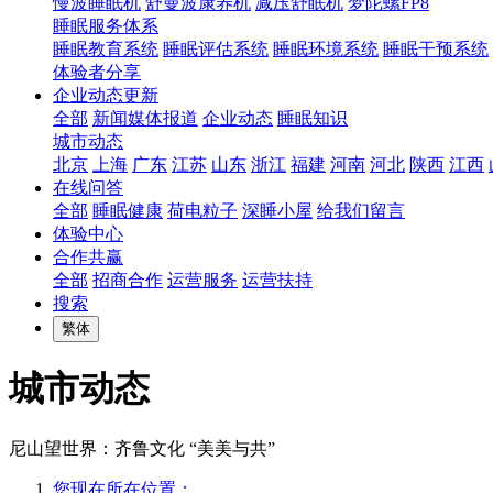
慢波睡眠机
舒曼波康养机
减压舒眠机
梦陀螺FP8
睡眠服务体系
睡眠教育系统
睡眠评估系统
睡眠环境系统
睡眠干预系统
体验者分享
企业动态更新
全部
新闻媒体报道
企业动态
睡眠知识
城市动态
北京
上海
广东
江苏
山东
浙江
福建
河南
河北
陕西
江西
在线问答
全部
睡眠健康
荷电粒子
深睡小屋
给我们留言
体验中心
合作共赢
全部
招商合作
运营服务
运营扶持
搜索
繁体
城市动态
尼山望世界：齐鲁文化 “美美与共”
您现在所在位置：