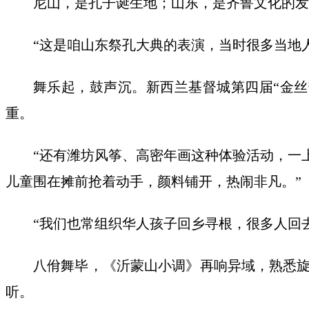
尼山，是孔子诞生地；山东，是齐鲁文化的发
“这是咱山东祭孔大典的表演，当时很多当地
舞乐起，鼓声沉。新西兰基督城第四届“金
重。
“还有潍坊风筝、高密年画这种体验活动，一
儿童围在摊前抢着动手，颜料铺开，热闹非凡。”
“我们也常组织华人孩子回乡寻根，很多人回去
八佾舞毕，《沂蒙山小调》再响异域，熟悉
听。