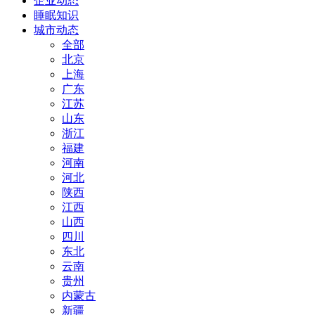
企业动态
睡眠知识
城市动态
全部
北京
上海
广东
江苏
山东
浙江
福建
河南
河北
陕西
江西
山西
四川
东北
云南
贵州
内蒙古
新疆