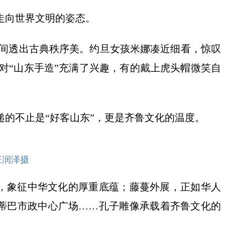
走向世界文明的姿态。
间透出古典秩序美。约旦女孩米娜凑近细看，惊叹
对“山东手造”充满了兴趣，有的戴上虎头帽微笑自
递的不止是“好客山东”，更是齐鲁文化的温度。
庄润泽摄
，象征中华文化的厚重底蕴；藤蔓外展，正如华人
蒂巴市政中心广场……孔子雕像承载着齐鲁文化的