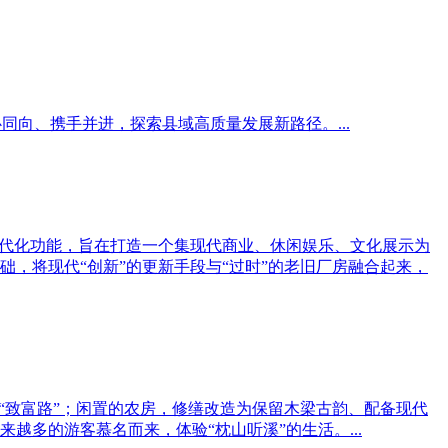
同向、携手并进，探索县域高质量发展新路径。...
现代化功能，旨在打造一个集现代商业、休闲娱乐、文化展示为
础，将现代“创新”的更新手段与“过时”的老旧厂房融合起来，
“致富路”；闲置的农房，修缮改造为保留木梁古韵、配备现代
多的游客慕名而来，体验“枕山听溪”的生活。...