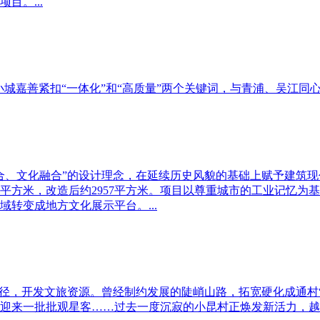
目。...
城嘉善紧扣“一体化”和“高质量”两个关键词，与青浦、吴江同心
间融合、文化融合”的设计理念，在延续历史风貌的基础上赋予建筑
2平方米，改造后约2957平方米。项目以尊重城市的工业记忆为基
转变成地方文化展示平台。...
路径，开发文旅资源。曾经制约发展的陡峭山路，拓宽硬化成通村
来一批批观星客……过去一度沉寂的小昆村正焕发新活力，越来越