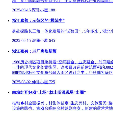
群、复旦国际融合创新中心、中新嘉善现代产业园等重点项
2025-09-15
深睡小屋
188
浙江嘉善：示范区的“模范生”
身处探路长三角一体化发展的“试验田”，5年多来，浙北小
2025-09-15
深睡小屋
645
浙江嘉兴：老厂房焕新颜
1980历史街区项目秉持着“空间融合、业态融合、时
一体的现代文化创意街区。该项目改造前建筑面积约388
同时将地标性文化符号融入街区设计之中，巧妙地将该区域
2025-08-02
伸睡小屋
725
白墙红瓦好戏“上场” 枕山听溪观星“出圈”
推动乡村全面振兴，村集体锚定“生态兴村、文旅富民”
设施的民宿。古戏台唱响乡村越剧联赛，新建的露营营地迎