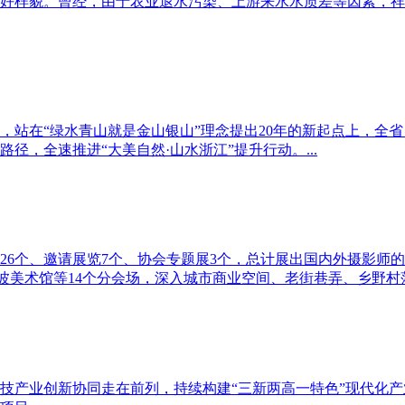
好样貌。曾经，由于农业退水污染、上游来水水质差等因素，祥
，站在“绿水青山就是金山银山”理念提出20年的新起点上，全
，全速推进“大美自然·山水浙江”提升行动。...
26个、邀请展览7个、协会专题展3个，总计展出国内外摄影师的
波美术馆等14个分会场，深入城市商业空间、老街巷弄、乡野村落
技产业创新协同走在前列，持续构建“三新两高一特色”现代化