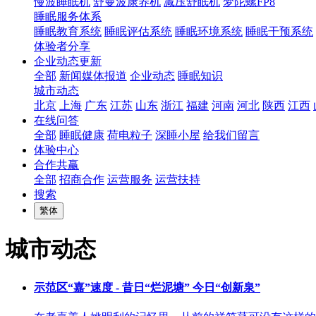
慢波睡眠机
舒曼波康养机
减压舒眠机
梦陀螺FP8
睡眠服务体系
睡眠教育系统
睡眠评估系统
睡眠环境系统
睡眠干预系统
体验者分享
企业动态更新
全部
新闻媒体报道
企业动态
睡眠知识
城市动态
北京
上海
广东
江苏
山东
浙江
福建
河南
河北
陕西
江西
在线问答
全部
睡眠健康
荷电粒子
深睡小屋
给我们留言
体验中心
合作共赢
全部
招商合作
运营服务
运营扶持
搜索
繁体
城市动态
示范区“嘉”速度 - 昔日“烂泥塘” 今日“创新泉”