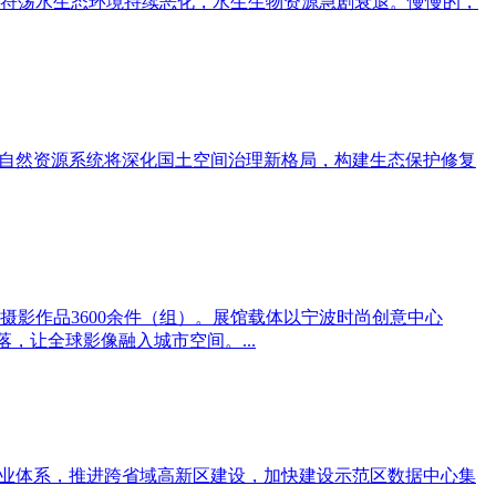
符荡水生态环境持续恶化，水生生物资源急剧衰退。慢慢的，
省自然资源系统将深化国土空间治理新格局，构建生态保护修复
摄影作品3600余件（组）。展馆载体以宁波时尚创意中心
，让全球影像融入城市空间。...
产业体系，推进跨省域高新区建设，加快建设示范区数据中心集