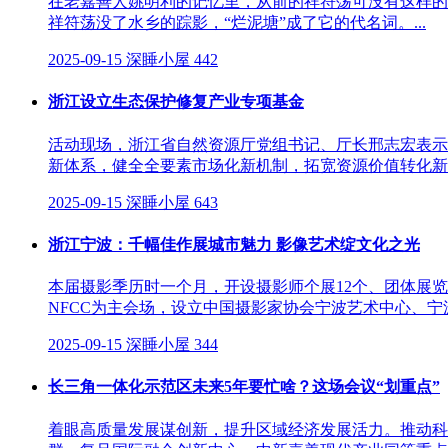
在老嘉善人姚明利的记忆里，从前的祥符荡可没有这样的
祥符荡没了水乡的踪影，“烂泥塘”成了它的代名词。...
2025-09-15
深睡小屋
442
浙江设立生态保护修复产业专项基金
活动现场，浙江省自然资源厅党组书记、厅长邢志宏表示
新体系，健全全要素市场化新机制，拓宽资源价值转化新路径
2025-09-15
深睡小屋
643
浙江宁波：千幅佳作展城市魅力 影像艺术绽文化之光
本届摄影季历时一个月，开设摄影师个展12个、团体展览
NFCC为主会场，设立中国摄影家协会宁波艺术中心、宁
2025-09-15
深睡小屋
344
长三角一体化示范区未来5年要忙啥？这场会议“划重点”
着眼高质量发展谋创新，提升区域经济发展活力。推动科