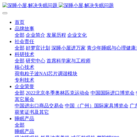
首页
品牌故事
全部
企业简介
发展历程
企业文化
社会责任
全部
好梦官计划
深睡小屋进万家
青少年睡眠与心理健康
科研技术
全部
研究中心
首席科学家与工程师
核心技术
荷电粒子波NAI芯片调谐模块
专利技术
企业荣誉
全部
2022北京冬季奥林匹克运动会
中国国际进口博览会
其它展会
中国进出口商品交易会
中国（广州）国际家具博览会
广
获奖证书及其它
睡眠产品
全部
睡眠产品