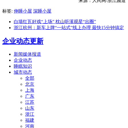
来源：人民网-浙江频道
标签:
伸睡小屋
深睡小屋
白墙红瓦好戏“上场” 枕山听溪观星“出圈”
浙江杭州：新车上牌“一站式”线上办理 最快15分钟搞定
企业动态更新
新闻媒体报道
企业动态
睡眠知识
城市动态
全部
北京
上海
广东
江苏
山东
浙江
福建
河南