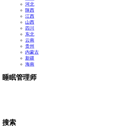
河北
陕西
江西
山西
四川
东北
云南
贵州
内蒙古
新疆
海南
睡眠管理师
搜索