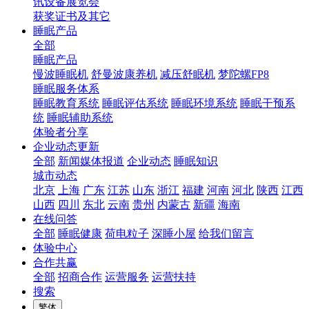
讯设备展览会
获奖证书及其它
睡眠产品
全部
睡眠产品
慢波睡眠机
舒曼波康养机
减压舒眠机
梦陀螺FP8
睡眠服务体系
睡眠教育系统
睡眠评估系统
睡眠环境系统
睡眠干预系
统
睡眠辅助系统
体验者分享
企业动态更新
全部
新闻媒体报道
企业动态
睡眠知识
城市动态
北京
上海
广东
江苏
山东
浙江
福建
河南
河北
陕西
江西
山西
四川
东北
云南
贵州
内蒙古
新疆
海南
在线问答
全部
睡眠健康
荷电粒子
深睡小屋
给我们留言
体验中心
合作共赢
全部
招商合作
运营服务
运营扶持
搜索
繁体