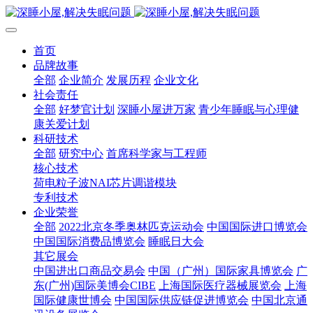
首页
品牌故事
全部
企业简介
发展历程
企业文化
社会责任
全部
好梦官计划
深睡小屋进万家
青少年睡眠与心理健
康关爱计划
科研技术
全部
研究中心
首席科学家与工程师
核心技术
荷电粒子波NAI芯片调谐模块
专利技术
企业荣誉
全部
2022北京冬季奥林匹克运动会
中国国际进口博览会
中国国际消费品博览会
睡眠日大会
其它展会
中国进出口商品交易会
中国（广州）国际家具博览会
广
东(广州)国际美博会CIBE
上海国际医疗器械展览会
上海
国际健康世博会
中国国际供应链促进博览会
中国北京通