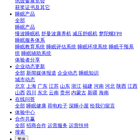
讯设备展览会
获奖证书及其它
睡眠产品
全部
睡眠产品
慢波睡眠机
舒曼波康养机
减压舒眠机
梦陀螺FP8
睡眠服务体系
睡眠教育系统
睡眠评估系统
睡眠环境系统
睡眠干预系
统
睡眠辅助系统
体验者分享
企业动态更新
全部
新闻媒体报道
企业动态
睡眠知识
城市动态
北京
上海
广东
江苏
山东
浙江
福建
河南
河北
陕西
江西
山西
四川
东北
云南
贵州
内蒙古
新疆
海南
在线问答
全部
睡眠健康
荷电粒子
深睡小屋
给我们留言
体验中心
合作共赢
全部
招商合作
运营服务
运营扶持
搜索
繁体