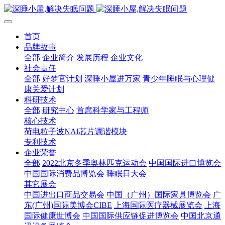
首页
品牌故事
全部
企业简介
发展历程
企业文化
社会责任
全部
好梦官计划
深睡小屋进万家
青少年睡眠与心理健
康关爱计划
科研技术
全部
研究中心
首席科学家与工程师
核心技术
荷电粒子波NAI芯片调谐模块
专利技术
企业荣誉
全部
2022北京冬季奥林匹克运动会
中国国际进口博览会
中国国际消费品博览会
睡眠日大会
其它展会
中国进出口商品交易会
中国（广州）国际家具博览会
广
东(广州)国际美博会CIBE
上海国际医疗器械展览会
上海
国际健康世博会
中国国际供应链促进博览会
中国北京通