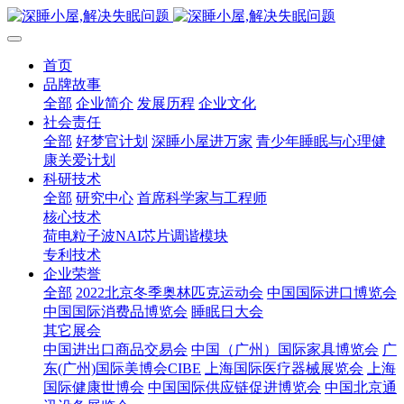
首页
品牌故事
全部
企业简介
发展历程
企业文化
社会责任
全部
好梦官计划
深睡小屋进万家
青少年睡眠与心理健
康关爱计划
科研技术
全部
研究中心
首席科学家与工程师
核心技术
荷电粒子波NAI芯片调谐模块
专利技术
企业荣誉
全部
2022北京冬季奥林匹克运动会
中国国际进口博览会
中国国际消费品博览会
睡眠日大会
其它展会
中国进出口商品交易会
中国（广州）国际家具博览会
广
东(广州)国际美博会CIBE
上海国际医疗器械展览会
上海
国际健康世博会
中国国际供应链促进博览会
中国北京通