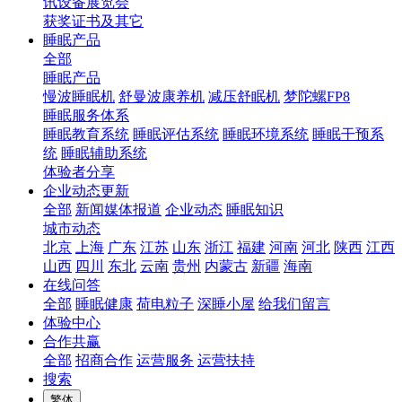
讯设备展览会
获奖证书及其它
睡眠产品
全部
睡眠产品
慢波睡眠机
舒曼波康养机
减压舒眠机
梦陀螺FP8
睡眠服务体系
睡眠教育系统
睡眠评估系统
睡眠环境系统
睡眠干预系
统
睡眠辅助系统
体验者分享
企业动态更新
全部
新闻媒体报道
企业动态
睡眠知识
城市动态
北京
上海
广东
江苏
山东
浙江
福建
河南
河北
陕西
江西
山西
四川
东北
云南
贵州
内蒙古
新疆
海南
在线问答
全部
睡眠健康
荷电粒子
深睡小屋
给我们留言
体验中心
合作共赢
全部
招商合作
运营服务
运营扶持
搜索
繁体