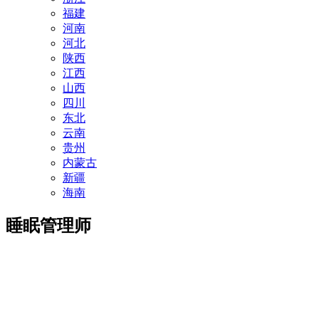
福建
河南
河北
陕西
江西
山西
四川
东北
云南
贵州
内蒙古
新疆
海南
睡眠管理师