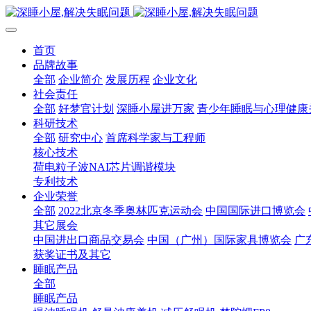
首页
品牌故事
全部
企业简介
发展历程
企业文化
社会责任
全部
好梦官计划
深睡小屋进万家
青少年睡眠与心理健康
科研技术
全部
研究中心
首席科学家与工程师
核心技术
荷电粒子波NAI芯片调谐模块
专利技术
企业荣誉
全部
2022北京冬季奥林匹克运动会
中国国际进口博览会
其它展会
中国进出口商品交易会
中国（广州）国际家具博览会
广
获奖证书及其它
睡眠产品
全部
睡眠产品