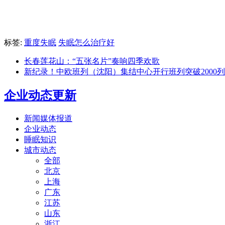
标签:
重度失眠
失眠怎么治疗好
长春莲花山：“五张名片”奏响四季欢歌
新纪录！中欧班列（沈阳）集结中心开行班列突破2000列
企业动态更新
新闻媒体报道
企业动态
睡眠知识
城市动态
全部
北京
上海
广东
江苏
山东
浙江