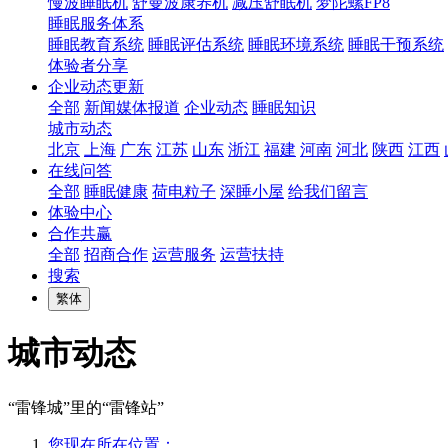
慢波睡眠机
舒曼波康养机
减压舒眠机
梦陀螺FP8
睡眠服务体系
睡眠教育系统
睡眠评估系统
睡眠环境系统
睡眠干预系统
体验者分享
企业动态更新
全部
新闻媒体报道
企业动态
睡眠知识
城市动态
北京
上海
广东
江苏
山东
浙江
福建
河南
河北
陕西
江西
在线问答
全部
睡眠健康
荷电粒子
深睡小屋
给我们留言
体验中心
合作共赢
全部
招商合作
运营服务
运营扶持
搜索
繁体
城市动态
“雷锋城”里的“雷锋站”
您现在所在位置：