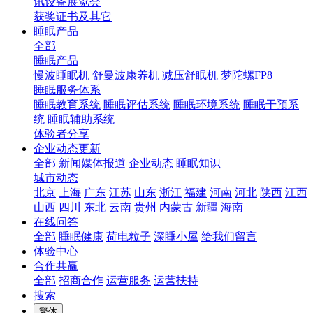
讯设备展览会
获奖证书及其它
睡眠产品
全部
睡眠产品
慢波睡眠机
舒曼波康养机
减压舒眠机
梦陀螺FP8
睡眠服务体系
睡眠教育系统
睡眠评估系统
睡眠环境系统
睡眠干预系
统
睡眠辅助系统
体验者分享
企业动态更新
全部
新闻媒体报道
企业动态
睡眠知识
城市动态
北京
上海
广东
江苏
山东
浙江
福建
河南
河北
陕西
江西
山西
四川
东北
云南
贵州
内蒙古
新疆
海南
在线问答
全部
睡眠健康
荷电粒子
深睡小屋
给我们留言
体验中心
合作共赢
全部
招商合作
运营服务
运营扶持
搜索
繁体