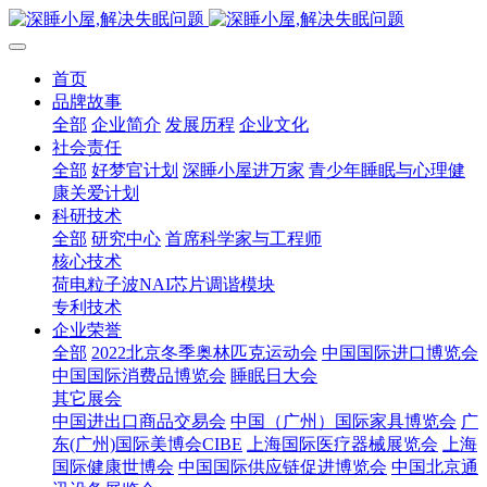
首页
品牌故事
全部
企业简介
发展历程
企业文化
社会责任
全部
好梦官计划
深睡小屋进万家
青少年睡眠与心理健
康关爱计划
科研技术
全部
研究中心
首席科学家与工程师
核心技术
荷电粒子波NAI芯片调谐模块
专利技术
企业荣誉
全部
2022北京冬季奥林匹克运动会
中国国际进口博览会
中国国际消费品博览会
睡眠日大会
其它展会
中国进出口商品交易会
中国（广州）国际家具博览会
广
东(广州)国际美博会CIBE
上海国际医疗器械展览会
上海
国际健康世博会
中国国际供应链促进博览会
中国北京通