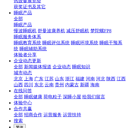
讯设备展览会
获奖证书及其它
睡眠产品
全部
睡眠产品
慢波睡眠机
舒曼波康养机
减压舒眠机
梦陀螺FP8
睡眠服务体系
睡眠教育系统
睡眠评估系统
睡眠环境系统
睡眠干预系
统
睡眠辅助系统
体验者分享
企业动态更新
全部
新闻媒体报道
企业动态
睡眠知识
城市动态
北京
上海
广东
江苏
山东
浙江
福建
河南
河北
陕西
江西
山西
四川
东北
云南
贵州
内蒙古
新疆
海南
在线问答
全部
睡眠健康
荷电粒子
深睡小屋
给我们留言
体验中心
合作共赢
全部
招商合作
运营服务
运营扶持
搜索
繁体