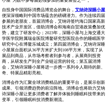
小屋“为数不多每届必须参加的重要展会之一”。
自投身中国国际消费品博览会的舞台，
艾纳诗深睡小屋
便深深领略到中国市场蕴含的磅礴潜力。作为连续四届
参展的老朋友，首届消博会，艾纳诗签约海口国家高新
技术产业开发区，借助消博会和海南自贸港政策叠加优
势，建立了研发中心；2023年，深睡小屋与上海交通大
学医学院附属瑞金医院博鳌研究型医院合作的睡眠医学
研究中心在博鳌乐城成立；第四届消博会，艾纳诗深睡
小屋展台面积从36平方米扩大到108平方米，实现了从
展品到商品，从市场考察者到参与者，从展商到投资
商，从研发生产到全产业链运营的转化；第五届消博
会，艾纳诗深睡小屋将进一步携一系列令人期待的新、
奇、特展品精彩亮相。
消博会作为汇聚全球消费精品的重要平台，是展示创新
成果、引领消费趋势的前沿阵地。消博会也将助力艾纳
诗深睡小屋让更多消费者了解并体验到睡眠科技带来的
变革，引领睡眠科技消费新潮流。