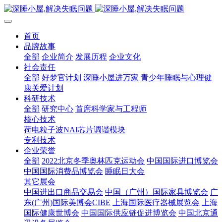
首页
品牌故事
全部
企业简介
发展历程
企业文化
社会责任
全部
好梦官计划
深睡小屋进万家
青少年睡眠与心理健
康关爱计划
科研技术
全部
研究中心
首席科学家与工程师
核心技术
荷电粒子波NAI芯片调谐模块
专利技术
企业荣誉
全部
2022北京冬季奥林匹克运动会
中国国际进口博览会
中国国际消费品博览会
睡眠日大会
其它展会
中国进出口商品交易会
中国（广州）国际家具博览会
广
东(广州)国际美博会CIBE
上海国际医疗器械展览会
上海
国际健康世博会
中国国际供应链促进博览会
中国北京通