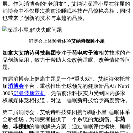
展。作为消博会的“老朋友”，艾纳诗深睡小屋在往届的
消博会中不仅屡次携前沿睡眠科技产品惊艳亮相，同时
也带来了创新的技术与卓越的品质。
消博会上体验者体验
艾纳诗深睡小屋
加拿大艾纳诗科技集团
专注于
荷电粒子波
相关技术的产
品创新应用，致力于帮助大众改善睡眠、改善情绪等问
题。
首届消博会上健康主题是一个“重头戏”。艾纳诗依托首
届
消博会
平台，重磅推出全球领先的健康新品Air Nutri
300S
舒曼波康养机
，凭借前沿科技实力受到国内多家
权威媒体竞相报道，对这一睡眠新科技给予高度赞许。
第二届消博会，艾纳诗科技集团携“深睡小屋”睡眠体系
全新登场，为消费者提供了一个系统的
无损伤、非药
物、非接触
的睡眠解决方案，通过睡眠评估模块、睡眠