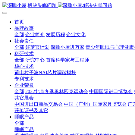
首页
品牌故事
全部
企业简介
发展历程
企业文化
社会责任
全部
好梦官计划
深睡小屋进万家
青少年睡眠与心理健康
科研技术
全部
研究中心
首席科学家与工程师
核心技术
荷电粒子波NAI芯片调谐模块
专利技术
企业荣誉
全部
2022北京冬季奥林匹克运动会
中国国际进口博览会
其它展会
中国进出口商品交易会
中国（广州）国际家具博览会
广
获奖证书及其它
睡眠产品
全部
睡眠产品