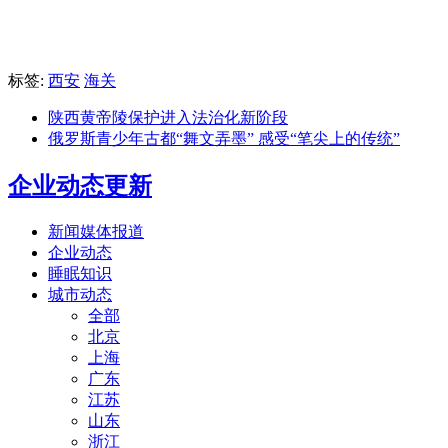
标签:
西安
海关
陕西黄帝陵保护进入法治化新阶段
俄罗斯青少年古都“舞文弄墨” 感受“笔尖上的传统”
企业动态更新
新闻媒体报道
企业动态
睡眠知识
城市动态
全部
北京
上海
广东
江苏
山东
浙江