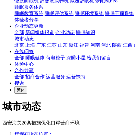
慢波睡眠机
舒曼波康养机
减压舒眠机
梦陀螺FP8
睡眠服务体系
睡眠教育系统
睡眠评估系统
睡眠环境系统
睡眠干预系统
体验者分享
企业动态更新
全部
新闻媒体报道
企业动态
睡眠知识
城市动态
北京
上海
广东
江苏
山东
浙江
福建
河南
河北
陕西
江西
在线问答
全部
睡眠健康
荷电粒子
深睡小屋
给我们留言
体验中心
合作共赢
全部
招商合作
运营服务
运营扶持
搜索
繁体
城市动态
西安海关20条措施优化口岸营商环境
您现在所在位置：