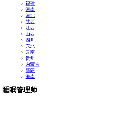
福建
河南
河北
陕西
江西
山西
四川
东北
云南
贵州
内蒙古
新疆
海南
睡眠管理师