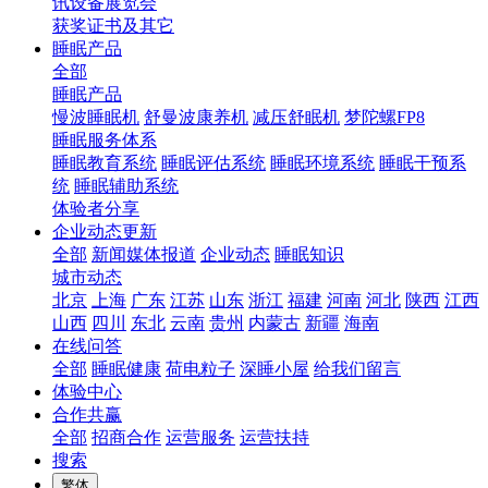
讯设备展览会
获奖证书及其它
睡眠产品
全部
睡眠产品
慢波睡眠机
舒曼波康养机
减压舒眠机
梦陀螺FP8
睡眠服务体系
睡眠教育系统
睡眠评估系统
睡眠环境系统
睡眠干预系
统
睡眠辅助系统
体验者分享
企业动态更新
全部
新闻媒体报道
企业动态
睡眠知识
城市动态
北京
上海
广东
江苏
山东
浙江
福建
河南
河北
陕西
江西
山西
四川
东北
云南
贵州
内蒙古
新疆
海南
在线问答
全部
睡眠健康
荷电粒子
深睡小屋
给我们留言
体验中心
合作共赢
全部
招商合作
运营服务
运营扶持
搜索
繁体