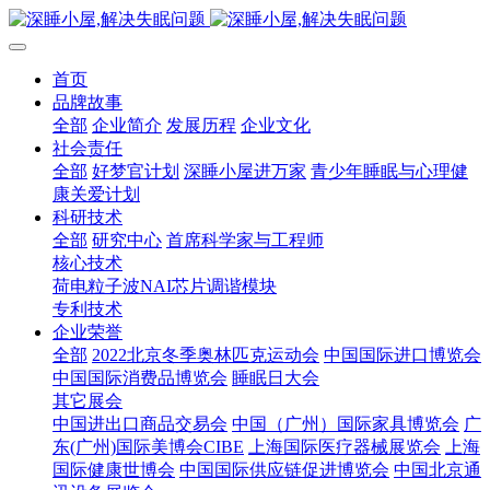
首页
品牌故事
全部
企业简介
发展历程
企业文化
社会责任
全部
好梦官计划
深睡小屋进万家
青少年睡眠与心理健
康关爱计划
科研技术
全部
研究中心
首席科学家与工程师
核心技术
荷电粒子波NAI芯片调谐模块
专利技术
企业荣誉
全部
2022北京冬季奥林匹克运动会
中国国际进口博览会
中国国际消费品博览会
睡眠日大会
其它展会
中国进出口商品交易会
中国（广州）国际家具博览会
广
东(广州)国际美博会CIBE
上海国际医疗器械展览会
上海
国际健康世博会
中国国际供应链促进博览会
中国北京通