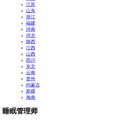
江苏
山东
浙江
福建
河南
河北
陕西
江西
山西
四川
东北
云南
贵州
内蒙古
新疆
海南
睡眠管理师