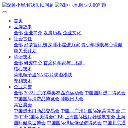
首页
品牌故事
全部
企业简介
发展历程
企业文化
社会责任
全部
好梦官计划
深睡小屋进万家
青少年睡眠与心理健
康关爱计划
科研技术
全部
研究中心
首席科学家与工程师
核心技术
荷电粒子波NAI芯片调谐模块
专利技术
企业荣誉
全部
2022北京冬季奥林匹克运动会
中国国际进口博览会
中国国际消费品博览会
睡眠日大会
其它展会
中国进出口商品交易会
中国（广州）国际家具博览会
广
东(广州)国际美博会CIBE
上海国际医疗器械展览会
上海
国际健康世博会
中国国际供应链促进博览会
中国北京通