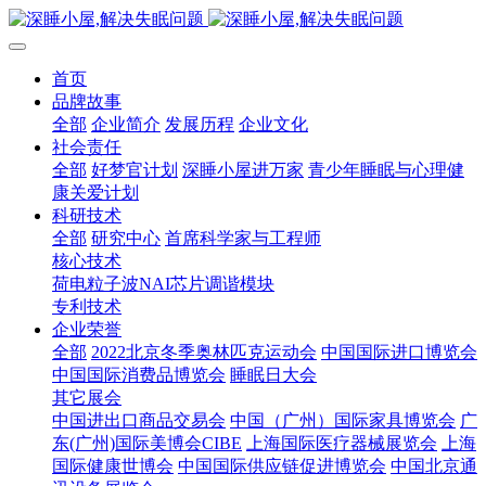
首页
品牌故事
全部
企业简介
发展历程
企业文化
社会责任
全部
好梦官计划
深睡小屋进万家
青少年睡眠与心理健
康关爱计划
科研技术
全部
研究中心
首席科学家与工程师
核心技术
荷电粒子波NAI芯片调谐模块
专利技术
企业荣誉
全部
2022北京冬季奥林匹克运动会
中国国际进口博览会
中国国际消费品博览会
睡眠日大会
其它展会
中国进出口商品交易会
中国（广州）国际家具博览会
广
东(广州)国际美博会CIBE
上海国际医疗器械展览会
上海
国际健康世博会
中国国际供应链促进博览会
中国北京通