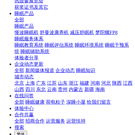
讯设备展览会
获奖证书及其它
睡眠产品
全部
睡眠产品
慢波睡眠机
舒曼波康养机
减压舒眠机
梦陀螺FP8
睡眠服务体系
睡眠教育系统
睡眠评估系统
睡眠环境系统
睡眠干预系
统
睡眠辅助系统
体验者分享
企业动态更新
全部
新闻媒体报道
企业动态
睡眠知识
城市动态
北京
上海
广东
江苏
山东
浙江
福建
河南
河北
陕西
江西
山西
四川
东北
云南
贵州
内蒙古
新疆
海南
在线问答
全部
睡眠健康
荷电粒子
深睡小屋
给我们留言
体验中心
合作共赢
全部
招商合作
运营服务
运营扶持
搜索
繁体