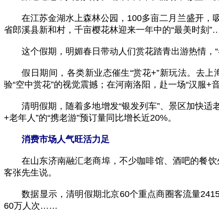
在江苏金湖水上森林公园，100多亩二月兰盛开，吸
省郎溪县新和村，千亩樱花林迎来一年中的“最美时刻”
这个假期，明媚春日带动人们赏花踏青出游热情，“
假日期间，各类新业态催生“赏花+”新玩法。去上海
验“空中赏花”的视觉震撼；在河南洛阳，赴一场“汉服+
清明假期，随着多地增发“银发列车”、景区加快适老
+老年人”的“携老游”预订量同比增长近20%。
消费市场人气旺活力足
在山东济南融汇老商埠，不少咖啡馆、酒吧的餐饮外摆
客张先生说。
数据显示，清明假期北京60个重点商圈客流量2415
60万人次……