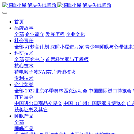
首页
品牌故事
全部
企业简介
发展历程
企业文化
社会责任
全部
好梦官计划
深睡小屋进万家
青少年睡眠与心理健康
科研技术
全部
研究中心
首席科学家与工程师
核心技术
荷电粒子波NAI芯片调谐模块
专利技术
企业荣誉
全部
2022北京冬季奥林匹克运动会
中国国际进口博览会
其它展会
中国进出口商品交易会
中国（广州）国际家具博览会
广
获奖证书及其它
睡眠产品
全部
睡眠产品