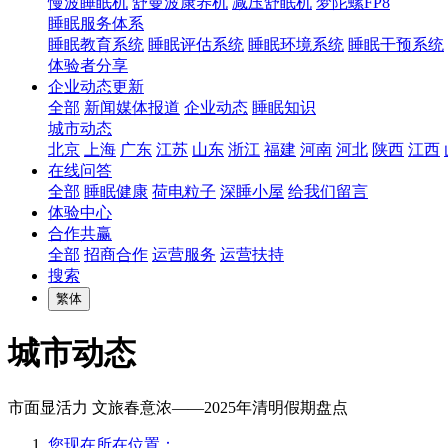
慢波睡眠机
舒曼波康养机
减压舒眠机
梦陀螺FP8
睡眠服务体系
睡眠教育系统
睡眠评估系统
睡眠环境系统
睡眠干预系统
体验者分享
企业动态更新
全部
新闻媒体报道
企业动态
睡眠知识
城市动态
北京
上海
广东
江苏
山东
浙江
福建
河南
河北
陕西
江西
在线问答
全部
睡眠健康
荷电粒子
深睡小屋
给我们留言
体验中心
合作共赢
全部
招商合作
运营服务
运营扶持
搜索
繁体
城市动态
市面显活力 文旅春意浓——2025年清明假期盘点
您现在所在位置：