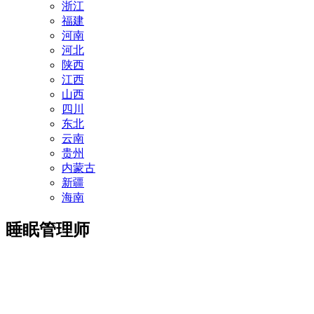
浙江
福建
河南
河北
陕西
江西
山西
四川
东北
云南
贵州
内蒙古
新疆
海南
睡眠管理师