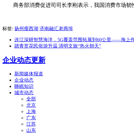
商务部消费促进司司长李刚表示，我国消费市场韧性
标签:
扬州瘦西湖
济南融汇老商埠
连江深耕智慧海洋，5G覆盖范围拓展到60公里——海上
踏青赏花民俗游升温 清明文旅“热火朝天”
企业动态更新
新闻媒体报道
企业动态
睡眠知识
城市动态
全部
北京
上海
广东
江苏
山东