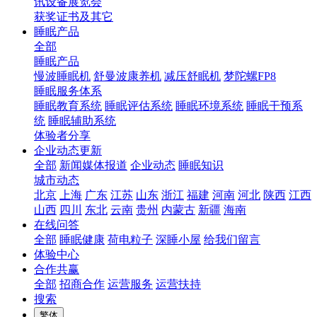
讯设备展览会
获奖证书及其它
睡眠产品
全部
睡眠产品
慢波睡眠机
舒曼波康养机
减压舒眠机
梦陀螺FP8
睡眠服务体系
睡眠教育系统
睡眠评估系统
睡眠环境系统
睡眠干预系
统
睡眠辅助系统
体验者分享
企业动态更新
全部
新闻媒体报道
企业动态
睡眠知识
城市动态
北京
上海
广东
江苏
山东
浙江
福建
河南
河北
陕西
江西
山西
四川
东北
云南
贵州
内蒙古
新疆
海南
在线问答
全部
睡眠健康
荷电粒子
深睡小屋
给我们留言
体验中心
合作共赢
全部
招商合作
运营服务
运营扶持
搜索
繁体