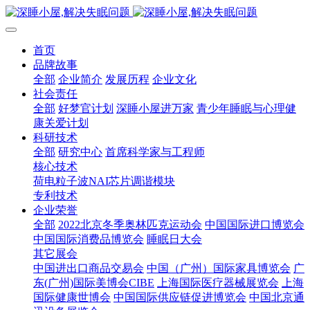
首页
品牌故事
全部
企业简介
发展历程
企业文化
社会责任
全部
好梦官计划
深睡小屋进万家
青少年睡眠与心理健
康关爱计划
科研技术
全部
研究中心
首席科学家与工程师
核心技术
荷电粒子波NAI芯片调谐模块
专利技术
企业荣誉
全部
2022北京冬季奥林匹克运动会
中国国际进口博览会
中国国际消费品博览会
睡眠日大会
其它展会
中国进出口商品交易会
中国（广州）国际家具博览会
广
东(广州)国际美博会CIBE
上海国际医疗器械展览会
上海
国际健康世博会
中国国际供应链促进博览会
中国北京通