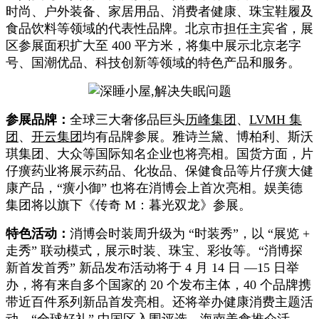
时尚、户外装备、家居用品、消费者健康、珠宝鞋履及
食品饮料等领域的代表性品牌。北京市担任主宾省，展
区参展面积扩大至 400 平方米，将集中展示北京老字
号、国潮优品、科技创新等领域的特色产品和服务。
参展品牌：
全球三大奢侈品巨头
历峰集团
、
LVMH 集
团
、
开云集团
均有品牌参展。雅诗兰黛、博柏利、斯沃
琪集团、大众等国际知名企业也将亮相。国货方面，片
仔癀药业将展示药品、化妆品、保健食品等片仔癀大健
康产品，“癀小御” 也将在消博会上首次亮相。娱美德
集团将以旗下《传奇 M：暮光双龙》参展。
特色活动：
消博会时装周升级为 “时装秀”，以 “展览 +
走秀” 联动模式，展示时装、珠宝、彩妆等。“消博探
新首发首秀” 新品发布活动将于 4 月 14 日 —15 日举
办，将有来自多个国家的 20 个发布主体，40 个品牌携
带近百件系列新品首发亮相。还将举办健康消费主题活
动、“全球好礼” 中国区入围评选、海南美食推介活