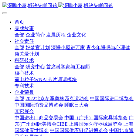
首页
品牌故事
全部
企业简介
发展历程
企业文化
社会责任
全部
好梦官计划
深睡小屋进万家
青少年睡眠与心理健
康关爱计划
科研技术
全部
研究中心
首席科学家与工程师
核心技术
荷电粒子波NAI芯片调谐模块
专利技术
企业荣誉
全部
2022北京冬季奥林匹克运动会
中国国际进口博览会
中国国际消费品博览会
睡眠日大会
其它展会
中国进出口商品交易会
中国（广州）国际家具博览会
广
东(广州)国际美博会CIBE
上海国际医疗器械展览会
上海
国际健康世博会
中国国际供应链促进博览会
中国北京通