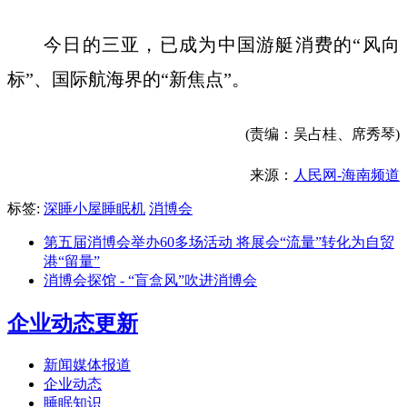
今日的三亚，已成为中国游艇消费的“风向
标”、国际航海界的“新焦点”。
(责编：吴占桂、席秀琴)
来源：
人民网-海南频道
标签:
深睡小屋睡眠机
消博会
第五届消博会举办60多场活动 将展会“流量”转化为自贸
港“留量”
消博会探馆 - “盲盒风”吹进消博会
企业动态更新
新闻媒体报道
企业动态
睡眠知识