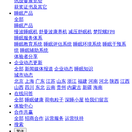
讯设备展览会
获奖证书及其它
睡眠产品
全部
睡眠产品
慢波睡眠机
舒曼波康养机
减压舒眠机
梦陀螺FP8
睡眠服务体系
睡眠教育系统
睡眠评估系统
睡眠环境系统
睡眠干预系
统
睡眠辅助系统
体验者分享
企业动态更新
全部
新闻媒体报道
企业动态
睡眠知识
城市动态
北京
上海
广东
江苏
山东
浙江
福建
河南
河北
陕西
江西
山西
四川
东北
云南
贵州
内蒙古
新疆
海南
在线问答
全部
睡眠健康
荷电粒子
深睡小屋
给我们留言
体验中心
合作共赢
全部
招商合作
运营服务
运营扶持
搜索
繁体