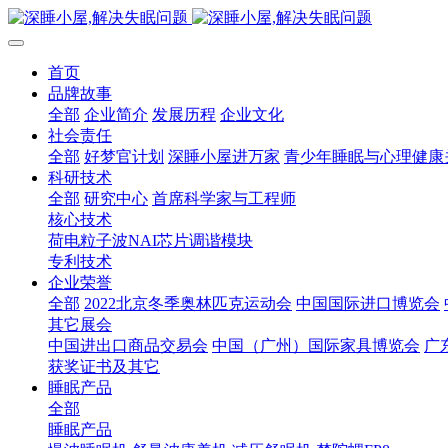
首页
品牌故事
全部
企业简介
发展历程
企业文化
社会责任
全部
好梦官计划
深睡小屋进万家
青少年睡眠与心理健康
科研技术
全部
研究中心
首席科学家与工程师
核心技术
荷电粒子波NAI芯片调谐模块
专利技术
企业荣誉
全部
2022北京冬季奥林匹克运动会
中国国际进口博览会
其它展会
中国进出口商品交易会
中国（广州）国际家具博览会
广
获奖证书及其它
睡眠产品
全部
睡眠产品