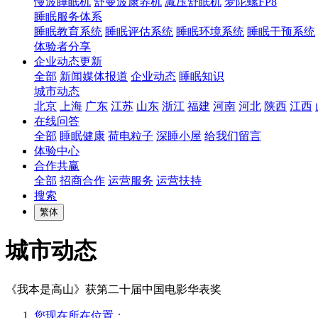
慢波睡眠机
舒曼波康养机
减压舒眠机
梦陀螺FP8
睡眠服务体系
睡眠教育系统
睡眠评估系统
睡眠环境系统
睡眠干预系统
体验者分享
企业动态更新
全部
新闻媒体报道
企业动态
睡眠知识
城市动态
北京
上海
广东
江苏
山东
浙江
福建
河南
河北
陕西
江西
在线问答
全部
睡眠健康
荷电粒子
深睡小屋
给我们留言
体验中心
合作共赢
全部
招商合作
运营服务
运营扶持
搜索
繁体
城市动态
《我本是高山》获第二十届中国电影华表奖
您现在所在位置：