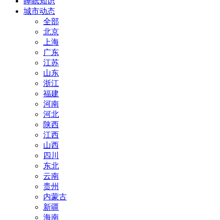
睡眠知识
城市动态
全部
北京
上海
广东
江苏
山东
浙江
福建
河南
河北
陕西
江西
山西
四川
东北
云南
贵州
内蒙古
新疆
海南