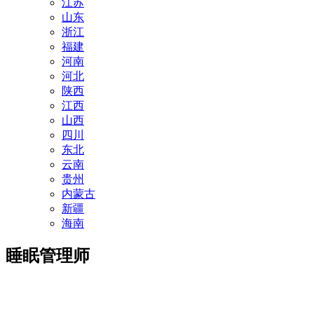
江苏
山东
浙江
福建
河南
河北
陕西
江西
山西
四川
东北
云南
贵州
内蒙古
新疆
海南
睡眠管理师