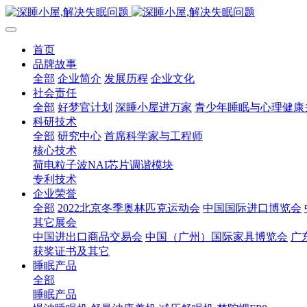
首页
品牌故事
全部
企业简介
发展历程
企业文化
社会责任
全部
好梦官计划
深睡小屋进万家
青少年睡眠与心理健康
科研技术
全部
研究中心
首席科学家与工程师
核心技术
荷电粒子波NAI芯片调谐模块
专利技术
企业荣誉
全部
2022北京冬季奥林匹克运动会
中国国际进口博览会
其它展会
中国进出口商品交易会
中国（广州）国际家具博览会
广
获奖证书及其它
睡眠产品
全部
睡眠产品