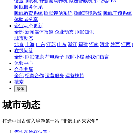
慢波睡眠机
舒曼波康养机
减压舒眠机
梦陀螺FP8
睡眠服务体系
睡眠教育系统
睡眠评估系统
睡眠环境系统
睡眠干预系统
体验者分享
企业动态更新
全部
新闻媒体报道
企业动态
睡眠知识
城市动态
北京
上海
广东
江苏
山东
浙江
福建
河南
河北
陕西
江西
在线问答
全部
睡眠健康
荷电粒子
深睡小屋
给我们留言
体验中心
合作共赢
全部
招商合作
运营服务
运营扶持
搜索
繁体
城市动态
打造中国古镇入境游第一站 “非遗里的朱家角”
您现在所在位置：