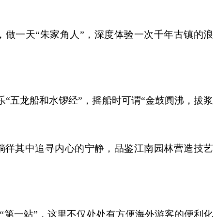
，做一天“朱家角人”，深度体验一次千年古镇的浪
“五龙船和水锣经”，摇船时可谓“金鼓阗沸，拔浆
徜徉其中追寻内心的宁静，品鉴江南园林营造技艺
古镇“第一站”，这里不仅处处有方便海外游客的便利化