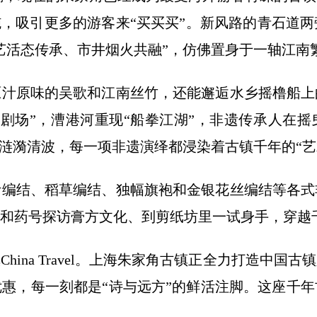
施，吸引更多的游客来“买买买”。新风路的青石道
艺活态传承、市井烟火共融”，仿佛置身于一轴江南
原汁原味的吴歌和江南丝竹，还能邂逅水乡摇橹船上
剧场”，漕港河重现“船拳江湖”，非遗传承人在摇曳
水涟漪清波，每一项非遗演绎都浸染着古镇千年的“艺
叶编结、稻草编结、独幅旗袍和金银花丝编结等各式
和药号探访膏方文化、到剪纸坊里一试身手，穿越
ina Travel。上海朱家角古镇正全力打造中
惠，每一刻都是“诗与远方”的鲜活注脚。这座千