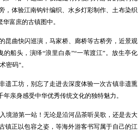
两旁，体验江南钩针编织、水乡灯彩制作、土布染织
繁华富庶的古镇图中。
的昆曲快闪巡演，马家桥、廊桥等古桥旁，近景观
的船头，演绎“浪里白条”“一苇渡江”。放生亭化
术密码”。
非遗工坊，别忘了走进去深度体验一次古镇非遗熏
千年亲身感受中华优秀传统文化的独特魅力。
国古镇入境游第一站！无论是沿河品茶听吴歌，还是去大
年古镇正以包容之姿，等海外游客书写属于自己的江