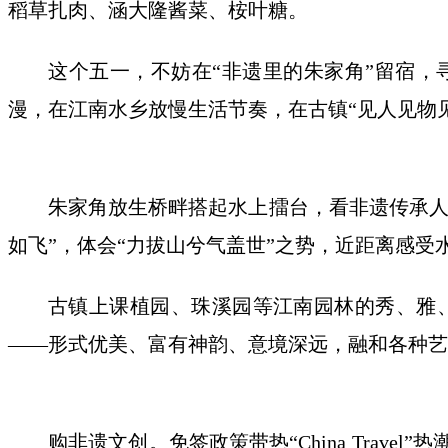
稻草扎肉、涵大隆酱菜、桉叶糖。
这个五一，不妨在“非遗里的朱家角”留宿，
漫，在江南水乡放慢生活节奏，在古镇“见人见物
朱家角放生桥畔搭起水上擂台，看非遗传承人
如飞”，体会“力拔山兮气盖世”之势，近距离感受
古镇上课植园、珠溪园等江南园林的秀、雅
——形式优美、富有神韵、意境深远，融和各种艺
购非遗文创。免签政策带热“China Tra