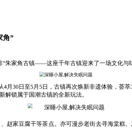
家角”
啡”朱家角古镇——这座千年古镇迎来了一场文化与
月30日至5月5日，古镇再次焕新非遗体验，荟萃3
重新解锁属于国潮古镇的全新玩法。
）、赵家豆腐干等茶点。亦可漫步老街去寻海棠糕、