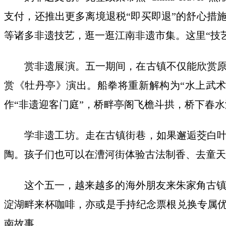
支付，还推出更多离境退税“即买即退”的舒心措
等诸多非遗技艺，逛一逛江南非遗市集。这里“技
赏非遗展演。五一期间，在古镇不仅能欣赏
赏《牡丹亭》演出。船拳将重新解构为“水上武术
作“非遗迎客门庭”，桥畔亭阁飞檐斗拱，桥下春
学非遗工坊。走在古镇街巷，如果邂逅茭白
陶。孩子们也可以在漕河街体验古法制香、去童天
这个五一，越来越多的海外朋友来朱家角古镇Ch
淀湖畔来杯咖啡，亦或是手持纪念票根兑换专属优
南故事。