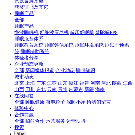
讯设备展览会
获奖证书及其它
睡眠产品
全部
睡眠产品
慢波睡眠机
舒曼波康养机
减压舒眠机
梦陀螺FP8
睡眠服务体系
睡眠教育系统
睡眠评估系统
睡眠环境系统
睡眠干预系
统
睡眠辅助系统
体验者分享
企业动态更新
全部
新闻媒体报道
企业动态
睡眠知识
城市动态
北京
上海
广东
江苏
山东
浙江
福建
河南
河北
陕西
江西
山西
四川
东北
云南
贵州
内蒙古
新疆
海南
在线问答
全部
睡眠健康
荷电粒子
深睡小屋
给我们留言
体验中心
合作共赢
全部
招商合作
运营服务
运营扶持
搜索
繁体