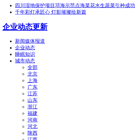
四川湿地保护项目邛海示范点海菜花水生蔬菜引种成功
千年彩灯承匠心 灯影璀璨绘新篇
企业动态更新
新闻媒体报道
企业动态
睡眠知识
城市动态
全部
北京
上海
广东
江苏
山东
浙江
福建
河南
河北
陕西
江西