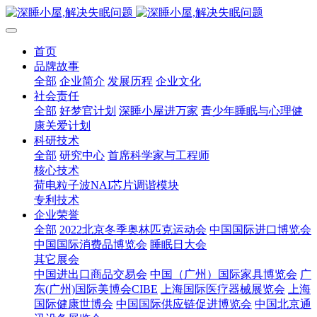
首页
品牌故事
全部
企业简介
发展历程
企业文化
社会责任
全部
好梦官计划
深睡小屋进万家
青少年睡眠与心理健
康关爱计划
科研技术
全部
研究中心
首席科学家与工程师
核心技术
荷电粒子波NAI芯片调谐模块
专利技术
企业荣誉
全部
2022北京冬季奥林匹克运动会
中国国际进口博览会
中国国际消费品博览会
睡眠日大会
其它展会
中国进出口商品交易会
中国（广州）国际家具博览会
广
东(广州)国际美博会CIBE
上海国际医疗器械展览会
上海
国际健康世博会
中国国际供应链促进博览会
中国北京通