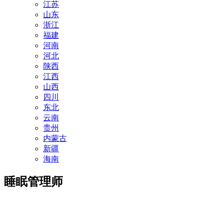
江苏
山东
浙江
福建
河南
河北
陕西
江西
山西
四川
东北
云南
贵州
内蒙古
新疆
海南
睡眠管理师