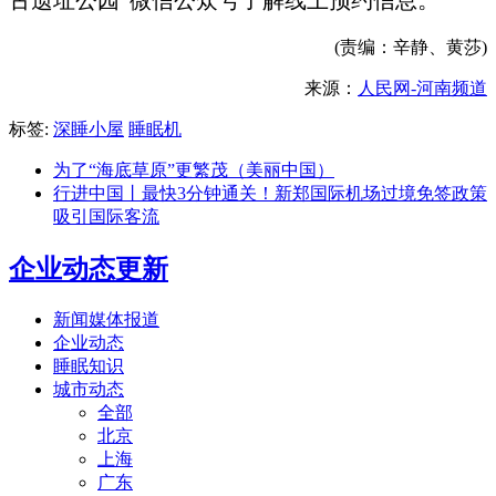
(责编：辛静、黄莎)
来源：
人民网-河南频道
标签:
深睡小屋
睡眠机
为了“海底草原”更繁茂（美丽中国）
行进中国丨最快3分钟通关！新郑国际机场过境免签政策
吸引国际客流
企业动态更新
新闻媒体报道
企业动态
睡眠知识
城市动态
全部
北京
上海
广东