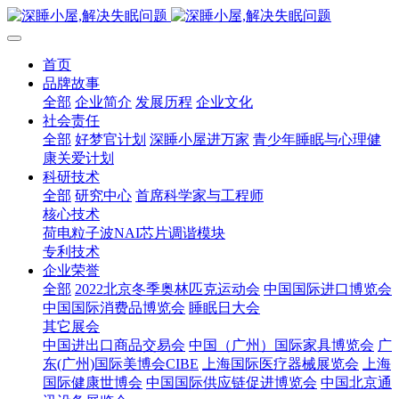
首页
品牌故事
全部
企业简介
发展历程
企业文化
社会责任
全部
好梦官计划
深睡小屋进万家
青少年睡眠与心理健
康关爱计划
科研技术
全部
研究中心
首席科学家与工程师
核心技术
荷电粒子波NAI芯片调谐模块
专利技术
企业荣誉
全部
2022北京冬季奥林匹克运动会
中国国际进口博览会
中国国际消费品博览会
睡眠日大会
其它展会
中国进出口商品交易会
中国（广州）国际家具博览会
广
东(广州)国际美博会CIBE
上海国际医疗器械展览会
上海
国际健康世博会
中国国际供应链促进博览会
中国北京通