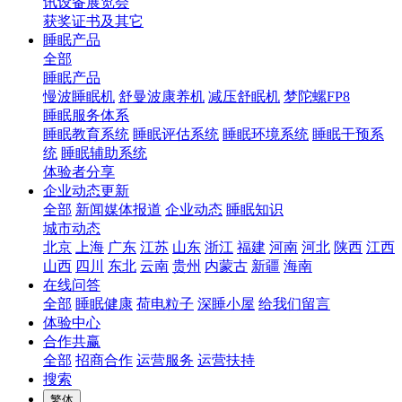
讯设备展览会
获奖证书及其它
睡眠产品
全部
睡眠产品
慢波睡眠机
舒曼波康养机
减压舒眠机
梦陀螺FP8
睡眠服务体系
睡眠教育系统
睡眠评估系统
睡眠环境系统
睡眠干预系
统
睡眠辅助系统
体验者分享
企业动态更新
全部
新闻媒体报道
企业动态
睡眠知识
城市动态
北京
上海
广东
江苏
山东
浙江
福建
河南
河北
陕西
江西
山西
四川
东北
云南
贵州
内蒙古
新疆
海南
在线问答
全部
睡眠健康
荷电粒子
深睡小屋
给我们留言
体验中心
合作共赢
全部
招商合作
运营服务
运营扶持
搜索
繁体