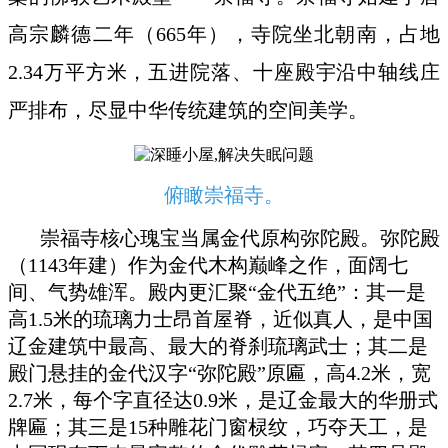
高宗麟德二年（665年），寺院坐北朝南，占地
2.34万平方米，五进院落、十座殿宇沿中轴线庄
严排布，尽显中华传统建筑的空间美学。
俯瞰崇福寺。
崇福寺核心瑰宝当属金代原构弥陀殿。弥陀殿
（1143年建）作为金代木构巅峰之作，面阔七
间、气势雄浑。殿内更汇聚“金代五绝”：其一是
高1.5米的琉璃力士昂首屋脊，近似真人，是中国
辽金建筑中最高、最大的脊刹琉璃武士；其二是
殿门悬挂的金代汉字“弥陀殿”原匾，高4.2米，宽
2.7米，每个字直径达0.9米，是辽金最大的华册式
牌匾；其三是15种雕花门窗棂纹，巧夺天工，是