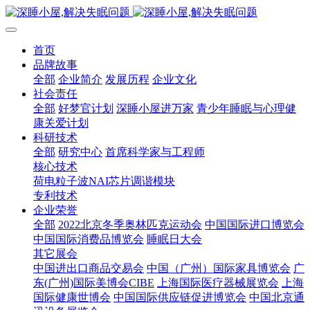
首页
品牌故事
全部
企业简介
发展历程
企业文化
社会责任
全部
好梦官计划
深睡小屋进万家
青少年睡眠与心理健
康关爱计划
科研技术
全部
研究中心
首席科学家与工程师
核心技术
荷电粒子波NAI芯片调谐模块
专利技术
企业荣誉
全部
2022北京冬季奥林匹克运动会
中国国际进口博览会
中国国际消费品博览会
睡眠日大会
其它展会
中国进出口商品交易会
中国（广州）国际家具博览会
广
东(广州)国际美博会CIBE
上海国际医疗器械展览会
上海
国际健康世博会
中国国际供应链促进博览会
中国北京通