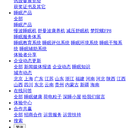
讯设备展览会
获奖证书及其它
睡眠产品
全部
睡眠产品
慢波睡眠机
舒曼波康养机
减压舒眠机
梦陀螺FP8
睡眠服务体系
睡眠教育系统
睡眠评估系统
睡眠环境系统
睡眠干预系
统
睡眠辅助系统
体验者分享
企业动态更新
全部
新闻媒体报道
企业动态
睡眠知识
城市动态
北京
上海
广东
江苏
山东
浙江
福建
河南
河北
陕西
江西
山西
四川
东北
云南
贵州
内蒙古
新疆
海南
在线问答
全部
睡眠健康
荷电粒子
深睡小屋
给我们留言
体验中心
合作共赢
全部
招商合作
运营服务
运营扶持
搜索
繁体