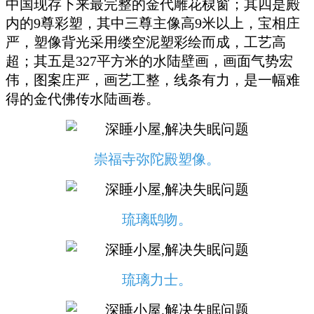
中国现存下来最完整的金代雕花棂窗；其四是殿
内的9尊彩塑，其中三尊主像高9米以上，宝相庄
严，塑像背光采用缕空泥塑彩绘而成，工艺高
超；其五是327平方米的水陆壁画，画面气势宏
伟，图案庄严，画艺工整，线条有力，是一幅难
得的金代佛传水陆画卷。
崇福寺弥陀殿塑像。
琉璃鸱吻。
琉璃力士。