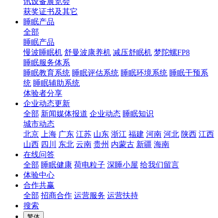
讯设备展览会
获奖证书及其它
睡眠产品
全部
睡眠产品
慢波睡眠机
舒曼波康养机
减压舒眠机
梦陀螺FP8
睡眠服务体系
睡眠教育系统
睡眠评估系统
睡眠环境系统
睡眠干预系
统
睡眠辅助系统
体验者分享
企业动态更新
全部
新闻媒体报道
企业动态
睡眠知识
城市动态
北京
上海
广东
江苏
山东
浙江
福建
河南
河北
陕西
江西
山西
四川
东北
云南
贵州
内蒙古
新疆
海南
在线问答
全部
睡眠健康
荷电粒子
深睡小屋
给我们留言
体验中心
合作共赢
全部
招商合作
运营服务
运营扶持
搜索
繁体