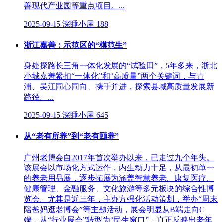
善现代产业园等重点项目。...
2025-09-15
深睡小屋
188
浙江嘉善：示范区的“模范生”
身处探路长三角一体化发展的“试验田”，5年多来，浙北
小城嘉善紧扣“一体化”和“高质量”两个关键词，与青
浦、吴江同心同向、携手并进，探索县域高质量发展新
路径。...
2025-09-15
深睡小屋
645
从“老有所养”到“老有颐养”
广州老博会自2017年首次举办以来，已走过九个年头。
该展会以市场化方式运作，内生动力十足，从最初单一
的养老用品展，逐步拓展为涵盖智慧养老、康复医疗、
健康管理、金融服务、文化旅游等多元板块的综合性博
览会。尤其是近三年，主办方强化活动策划，举办“周末
陪爸妈逛老博会”等主题活动，展会明显从B端走向C
端，从“行业展会”转型为“民生窗口”，真正反映出老年