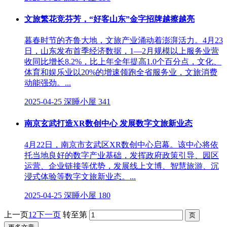
文旅繁花竞芬芳，“好客山东”金字招牌越擦越亮
暮春时节的齐鲁大地，文旅产业涌动着澎湃活力。4月23
日，山东发布首季经济数据，1—2月规模以上服务业营
收同比增长8.2%，比上年全年提高1.0个百分点，文化、
体育和娱乐业以20%的增速领跑全省服务业，文旅消费
动能强劲。...
2025-04-25
深睡小屋
341
南京玄武打造XR数创中心 发展数字文旅新业态
4月22日，南京市玄武区XR数创中心启幕。该中心将依
托当地良好的数字产业基础，发挥政府政策引导、园区
运营、企业链接等优势，发展线上文博、智慧旅游、沉
浸式体验等数字文旅新业态。...
2025-04-25
深睡小屋
180
上一页
1
2
下一页
转至第