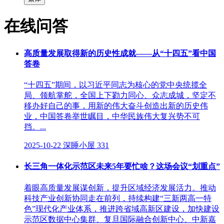
在线问答
高质量发展取得新的历史性成就——从“十四五”看中国
答卷
“十四五”期间，以习近平同志为核心的党中央统揽全
局、领航掌舵，全国上下勠力同心、众志成城，坚定不
移办好自己的事，用新的伟大奋斗创造出新的历史伟
业，中国答卷举世瞩目，中华民族伟大复兴势不可
挡。...
2025-10-22
深睡小屋
331
长三角一体化示范区未来5年要忙啥？这场会议“划重点”
着眼高质量发展谋创新，提升区域经济发展活力。推动
科技产业创新协同走在前列，持续构建“三新两高一特
色”现代化产业体系，推进跨省域高新区建设，加快建设
示范区数据中心集群、复旦国际融合创新中心、中新嘉