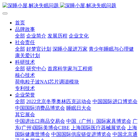
首页
品牌故事
全部
企业简介
发展历程
企业文化
社会责任
全部
好梦官计划
深睡小屋进万家
青少年睡眠与心理健
康关爱计划
科研技术
全部
研究中心
首席科学家与工程师
核心技术
荷电粒子波NAI芯片调谐模块
专利技术
企业荣誉
全部
2022北京冬季奥林匹克运动会
中国国际进口博览会
中国国际消费品博览会
睡眠日大会
其它展会
中国进出口商品交易会
中国（广州）国际家具博览会
广
东(广州)国际美博会CIBE
上海国际医疗器械展览会
上海
国际健康世博会
中国国际供应链促进博览会
中国北京通