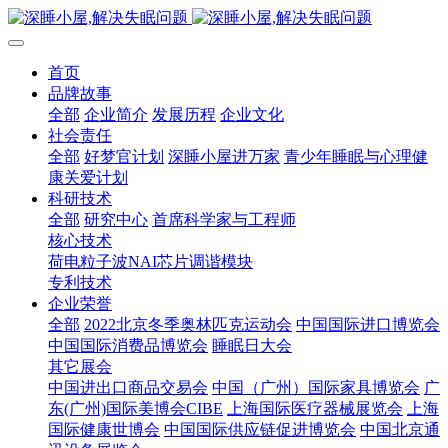
首页
品牌故事
全部
企业简介
发展历程
企业文化
社会责任
全部
好梦官计划
深睡小屋进万家
青少年睡眠与心理健
康关爱计划
科研技术
全部
研究中心
首席科学家与工程师
核心技术
荷电粒子波NAI芯片调谐模块
专利技术
企业荣誉
全部
2022北京冬季奥林匹克运动会
中国国际进口博览会
中国国际消费品博览会
睡眠日大会
其它展会
中国进出口商品交易会
中国（广州）国际家具博览会
广
东(广州)国际美博会CIBE
上海国际医疗器械展览会
上海
国际健康世博会
中国国际供应链促进博览会
中国北京通