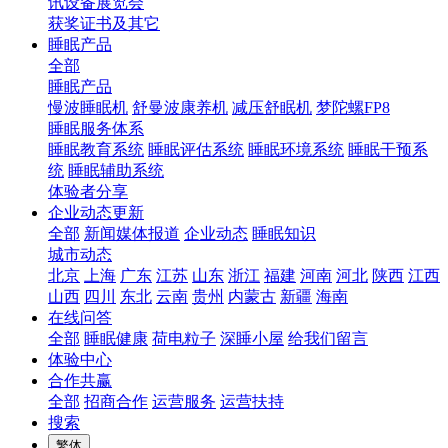
讯设备展览会
获奖证书及其它
睡眠产品
全部
睡眠产品
慢波睡眠机
舒曼波康养机
减压舒眠机
梦陀螺FP8
睡眠服务体系
睡眠教育系统
睡眠评估系统
睡眠环境系统
睡眠干预系
统
睡眠辅助系统
体验者分享
企业动态更新
全部
新闻媒体报道
企业动态
睡眠知识
城市动态
北京
上海
广东
江苏
山东
浙江
福建
河南
河北
陕西
江西
山西
四川
东北
云南
贵州
内蒙古
新疆
海南
在线问答
全部
睡眠健康
荷电粒子
深睡小屋
给我们留言
体验中心
合作共赢
全部
招商合作
运营服务
运营扶持
搜索
繁体