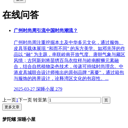
在线问答
广州时尚周引流中国时尚潮流？
广州时尚周注重挖掘本土及中华多元文化，通过服饰、
皮具等载体展现 “和而不同” 的东方美学。如邓兆萍的作
品以 “融” 为主题，串联岭南开放气度、唐朝气象与藏区
风情；古阿新则将苗绣百鸟衣纹样与岭南醒狮元素融
合，结合自然植物染色技术，传递可持续时尚理念。中
港皮具城联合设计师推出的原创品牌 “蒽薆”，通过箱包
与服饰的跨界设计，诠释湾区文化的包容性。...
2025-03-27
深睡小屋
279
上一页
1
下一页
转至第
更多文章
梦陀螺 深睡小屋