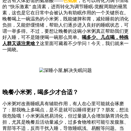
还含有人体必需的氨基酸——
色氨酸
，它可以转化为调节情绪
的 “快乐激素” 血清素，进而转化为调节睡眠-觉醒周期的褪黑
素，这也是它在日常中会被认为有助眠作用的一个关键所在。
晚餐喝上一碗温热的小米粥，既能健脾和胃，减轻睡前的消化
负担，又能舒缓情绪，帮助人们逐步进入良好的睡眠状态，可
谓一举多得。不过，要想让晚餐的这碗小米粥真正帮助我们更
好入睡，可不是随便喝一碗那么简单。
喝多少、几点喝，特殊
人群又该注意啥？
这里面可藏着不少学问！今天，我们就来一
一揭晓。
晚餐小米粥，喝多少才合适？
小米粥对改善睡眠具有辅助作用，有人在心里可能就会琢磨
了：那我晚上多喝点，是不是就可以睡得更好了？朋友，想法
很危险哦！小米粥虽然易消化，但过量摄入会增加肠胃消化负
担，尤其是晚餐后活动量减少，过多食物堆积可能引发腹胀、
胃部等不适，反而干扰入睡，导致睡眠浅、易醒等问题。当