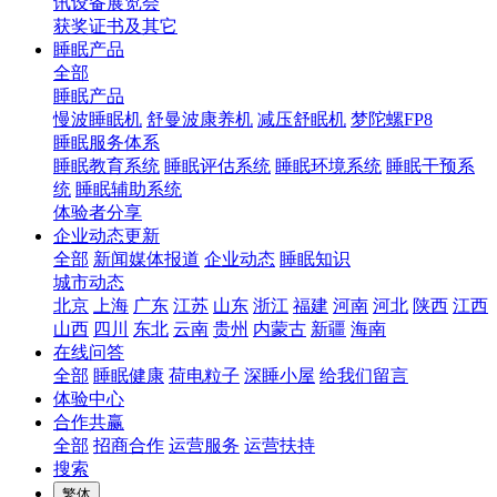
讯设备展览会
获奖证书及其它
睡眠产品
全部
睡眠产品
慢波睡眠机
舒曼波康养机
减压舒眠机
梦陀螺FP8
睡眠服务体系
睡眠教育系统
睡眠评估系统
睡眠环境系统
睡眠干预系
统
睡眠辅助系统
体验者分享
企业动态更新
全部
新闻媒体报道
企业动态
睡眠知识
城市动态
北京
上海
广东
江苏
山东
浙江
福建
河南
河北
陕西
江西
山西
四川
东北
云南
贵州
内蒙古
新疆
海南
在线问答
全部
睡眠健康
荷电粒子
深睡小屋
给我们留言
体验中心
合作共赢
全部
招商合作
运营服务
运营扶持
搜索
繁体