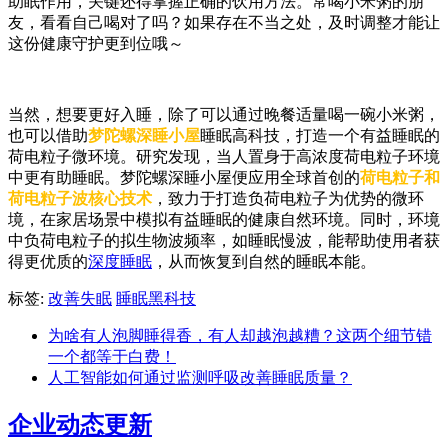
助眠作用，关键还得掌握正确的饮用方法。常喝小米粥的朋
友，看看自己喝对了吗？如果存在不当之处，及时调整才能让
这份健康守护更到位哦～
当然，想要更好入睡，除了可以通过晚餐适量喝一碗小米粥，
也可以借助
梦陀螺深睡小屋
睡眠高科技，打造一个有益睡眠的
荷电粒子微环境。研究发现，当人置身于高浓度荷电粒子环境
中更有助睡眠。梦陀螺深睡小屋便应用全球首创的
荷电粒子和
荷电粒子波核心技术
，致力于打造负荷电粒子为优势的微环
境，在家居场景中模拟有益睡眠的健康自然环境。同时，环境
中负荷电粒子的拟生物波频率，如睡眠慢波，能帮助使用者获
得更优质的
深度睡眠
，从而恢复到自然的睡眠本能。
标签:
改善失眠
睡眠黑科技
为啥有人泡脚睡得香，有人却越泡越糟？这两个细节错
一个都等于白费！
人工智能如何通过监测呼吸改善睡眠质量？
企业动态更新