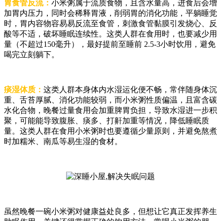
胃食管反流：
小米粥属于流质食物，且含水量高，进食后会增
加胃内压力，同时会稀释胃液，削弱胃的消化功能，平躺睡觉
时，胃内容物容易易反流至食管，刺激食管黏膜引发烧心、反
酸等不适，破坏睡眠连续性。这类人群在食用时，也要减少用
量（不超过150毫升），最好提前至睡前 2.5-3小时饮用，避免
喝完立刻躺下。
痰湿体质：
这类人群本身体内水湿运化便不畅，常伴随身体沉
重、舌苔厚腻、消化功能较弱，而小米粥性质偏温，且富含碳
水化合物，晚餐过量食用会加重脾胃负担，导致水湿进一步积
聚，可能能导致腹胀、痰多、打鼾加重等情况，降低睡眠质
量。这类人群在食用小米粥时也要遵循少量原则，并避免熬煮
时加糯米、南瓜等易生湿的食材。
虽然晚餐一碗小米粥对健康益处良多，但想让它真正发挥养生