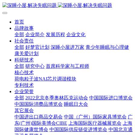
首页
品牌故事
全部
企业简介
发展历程
企业文化
社会责任
全部
好梦官计划
深睡小屋进万家
青少年睡眠与心理健
康关爱计划
科研技术
全部
研究中心
首席科学家与工程师
核心技术
荷电粒子波NAI芯片调谐模块
专利技术
企业荣誉
全部
2022北京冬季奥林匹克运动会
中国国际进口博览会
中国国际消费品博览会
睡眠日大会
其它展会
中国进出口商品交易会
中国（广州）国际家具博览会
广
东(广州)国际美博会CIBE
上海国际医疗器械展览会
上海
国际健康世博会
中国国际供应链促进博览会
中国北京通