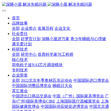
首页
品牌故事
全部
企业简介
发展历程
企业文化
社会责任
全部
好梦官计划
深睡小屋进万家
青少年睡眠与心理健
康关爱计划
科研技术
全部
研究中心
首席科学家与工程师
核心技术
荷电粒子波NAI芯片调谐模块
专利技术
企业荣誉
全部
2022北京冬季奥林匹克运动会
中国国际进口博览会
中国国际消费品博览会
睡眠日大会
其它展会
中国进出口商品交易会
中国（广州）国际家具博览会
广
东(广州)国际美博会CIBE
上海国际医疗器械展览会
上海
国际健康世博会
中国国际供应链促进博览会
中国北京通