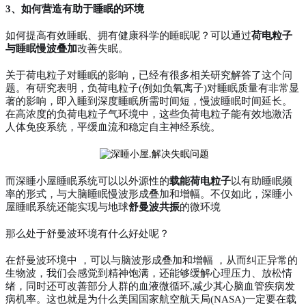
3、如何营造有助于睡眠的环境
如何提高有效睡眠、拥有健康科学的睡眠呢？可以通过
荷电粒子
与睡眠慢波叠加
改善失眠。
关于荷电粒子对睡眠的影响，已经有很多相关研究解答了这个问
题。有研究表明，负荷电粒子
(例如负氧离子)对睡眠质量有非常显
著的影响，即入睡到深度睡眠所需时间短，慢波睡眠时间延长。
在高浓度的负荷电粒子气环境中，这些负荷电粒子能有效地激活
人体免疫系统，平缓血流和稳定自主神经系统。
而深睡小屋睡眠系统可以以外源性的
载能荷电粒子
以有助睡眠频
率的形式，与大脑睡眠慢波形成叠加和增幅。不仅如此，深睡小
屋睡眠系统还能实现与地球
舒曼波共振
的微环境
那么处于舒曼波环境有什么好处呢？
在舒曼波环境中
，可以与脑波形成叠加和增幅
，从而纠正异常的
生物波，我们会感觉到精神饱满，还能够缓解心理压力、放松情
绪，同时还可改善部分人群的血液微循环
,减少其心脑血管疾病发
病机率。这也就是为什么美国国家航空航天局(NASA)一定要在载