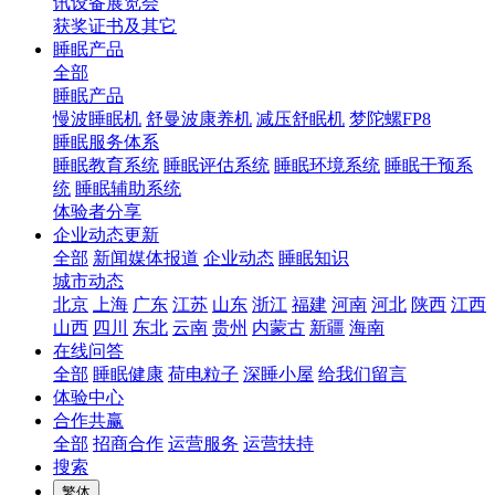
讯设备展览会
获奖证书及其它
睡眠产品
全部
睡眠产品
慢波睡眠机
舒曼波康养机
减压舒眠机
梦陀螺FP8
睡眠服务体系
睡眠教育系统
睡眠评估系统
睡眠环境系统
睡眠干预系
统
睡眠辅助系统
体验者分享
企业动态更新
全部
新闻媒体报道
企业动态
睡眠知识
城市动态
北京
上海
广东
江苏
山东
浙江
福建
河南
河北
陕西
江西
山西
四川
东北
云南
贵州
内蒙古
新疆
海南
在线问答
全部
睡眠健康
荷电粒子
深睡小屋
给我们留言
体验中心
合作共赢
全部
招商合作
运营服务
运营扶持
搜索
繁体