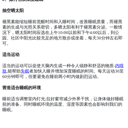
抽空晒太阳
褪黑素能缩短睡前觉醒时间和入睡时间，改善睡眠质量，而褪黑
素的生成与光照关系密切，多晒太阳有利于褪黑素分泌。一般情
况下，晒太阳时间应选在上午
10:00以前和下午4:00以后，到公
园、社区中阳光比较充足的地方散步或坐着，每天30分钟左右即
可。
适当运动
适当的运动可以促使大脑内生成一种令人镇静和舒适的物质
-
内啡
肽
,能帮助
失眠
者加快入睡并增加深度睡眠的时间。每天运动30至
60分钟即可，但要避免在睡前两小时内做剧烈运动。
营造适合睡眠的环境
睡前适当调整室内灯光
,拉好窗帘减少外界干扰，让身体做好睡眠
前的准备。同时睡眠环境的温度、湿度等因素也会影响到我们的
睡眠。