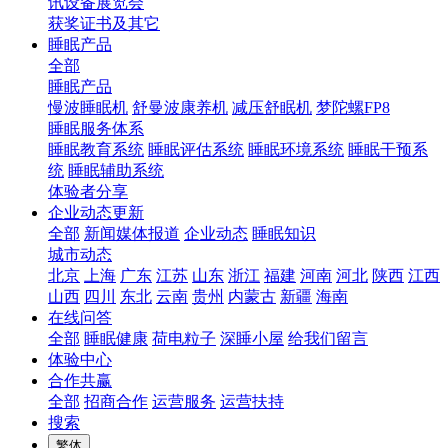
讯设备展览会
获奖证书及其它
睡眠产品
全部
睡眠产品
慢波睡眠机
舒曼波康养机
减压舒眠机
梦陀螺FP8
睡眠服务体系
睡眠教育系统
睡眠评估系统
睡眠环境系统
睡眠干预系
统
睡眠辅助系统
体验者分享
企业动态更新
全部
新闻媒体报道
企业动态
睡眠知识
城市动态
北京
上海
广东
江苏
山东
浙江
福建
河南
河北
陕西
江西
山西
四川
东北
云南
贵州
内蒙古
新疆
海南
在线问答
全部
睡眠健康
荷电粒子
深睡小屋
给我们留言
体验中心
合作共赢
全部
招商合作
运营服务
运营扶持
搜索
繁体