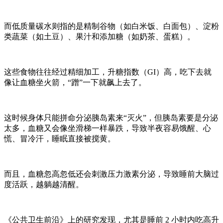
而低质量碳水则指的是精制谷物（如白米饭、白面包）、淀粉
类蔬菜（如土豆）、果汁和添加糖（如奶茶、蛋糕）。
这些食物往往经过精细加工，升糖指数（
GI）高，吃下去就
像让血糖坐火箭，“蹭”一下就飙上去了。
这时候身体只能拼命分泌胰岛素来
“灭火”，但胰岛素要是分泌
太多，血糖又会像坐滑梯一样暴跌，导致半夜容易饿醒、心
慌、冒冷汗，睡眠直接被搅黄。
而且，血糖忽高忽低还会刺激压力激素分泌，导致睡前大脑过
度活跃，越躺越清醒。
《公共卫生前沿》上的研究发现，尤其是睡前
2 小时内吃高升