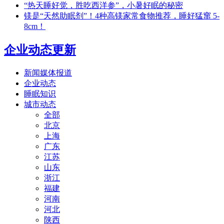
“热天睡好觉，胜吃西洋参”，小暑好眠的秘密
镁是“天然助眠剂”！4种高镁家常食物推荐，睡好猛窜 5-
8cm！
企业动态更新
新闻媒体报道
企业动态
睡眠知识
城市动态
全部
北京
上海
广东
江苏
山东
浙江
福建
河南
河北
陕西