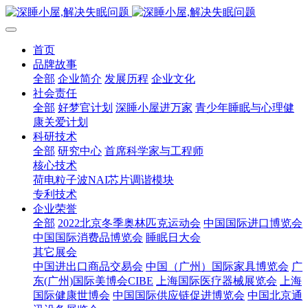
首页
品牌故事
全部
企业简介
发展历程
企业文化
社会责任
全部
好梦官计划
深睡小屋进万家
青少年睡眠与心理健
康关爱计划
科研技术
全部
研究中心
首席科学家与工程师
核心技术
荷电粒子波NAI芯片调谐模块
专利技术
企业荣誉
全部
2022北京冬季奥林匹克运动会
中国国际进口博览会
中国国际消费品博览会
睡眠日大会
其它展会
中国进出口商品交易会
中国（广州）国际家具博览会
广
东(广州)国际美博会CIBE
上海国际医疗器械展览会
上海
国际健康世博会
中国国际供应链促进博览会
中国北京通