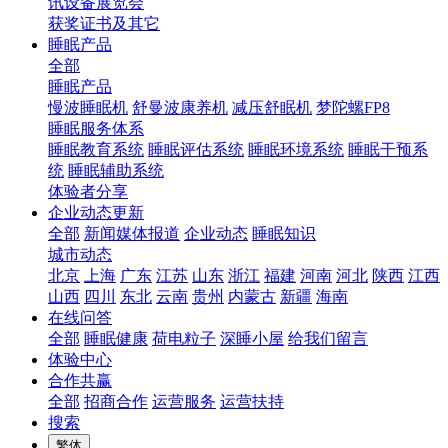
讯设备展览会
获奖证书及其它
睡眠产品
全部
睡眠产品
慢波睡眠机
舒曼波康养机
减压舒眠机
梦陀螺FP8
睡眠服务体系
睡眠教育系统
睡眠评估系统
睡眠环境系统
睡眠干预系
统
睡眠辅助系统
体验者分享
企业动态更新
全部
新闻媒体报道
企业动态
睡眠知识
城市动态
北京
上海
广东
江苏
山东
浙江
福建
河南
河北
陕西
江西
山西
四川
东北
云南
贵州
内蒙古
新疆
海南
在线问答
全部
睡眠健康
荷电粒子
深睡小屋
给我们留言
体验中心
合作共赢
全部
招商合作
运营服务
运营扶持
搜索
繁体