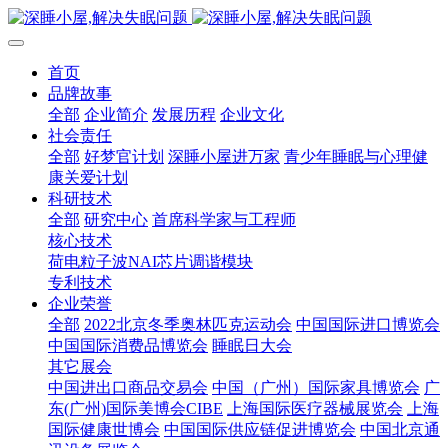
首页
品牌故事
全部
企业简介
发展历程
企业文化
社会责任
全部
好梦官计划
深睡小屋进万家
青少年睡眠与心理健
康关爱计划
科研技术
全部
研究中心
首席科学家与工程师
核心技术
荷电粒子波NAI芯片调谐模块
专利技术
企业荣誉
全部
2022北京冬季奥林匹克运动会
中国国际进口博览会
中国国际消费品博览会
睡眠日大会
其它展会
中国进出口商品交易会
中国（广州）国际家具博览会
广
东(广州)国际美博会CIBE
上海国际医疗器械展览会
上海
国际健康世博会
中国国际供应链促进博览会
中国北京通