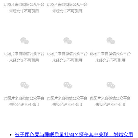
被子颜色竟与睡眠质量挂钩？探秘其中关联，附赠实用