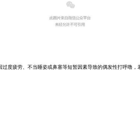
因过度疲劳、不当睡姿或鼻塞等短暂因素导致的偶发性打呼噜，