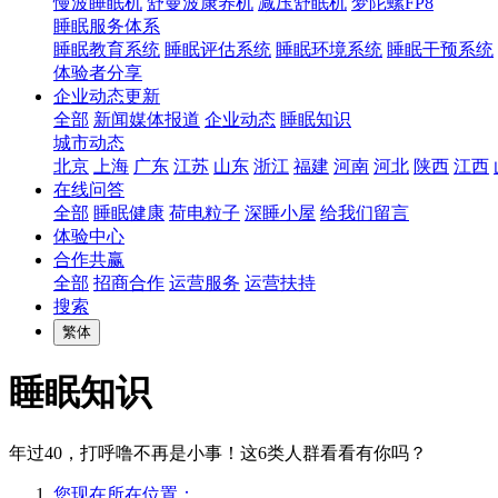
慢波睡眠机
舒曼波康养机
减压舒眠机
梦陀螺FP8
睡眠服务体系
睡眠教育系统
睡眠评估系统
睡眠环境系统
睡眠干预系统
体验者分享
企业动态更新
全部
新闻媒体报道
企业动态
睡眠知识
城市动态
北京
上海
广东
江苏
山东
浙江
福建
河南
河北
陕西
江西
在线问答
全部
睡眠健康
荷电粒子
深睡小屋
给我们留言
体验中心
合作共赢
全部
招商合作
运营服务
运营扶持
搜索
繁体
睡眠知识
年过40，打呼噜不再是小事！这6类人群看看有你吗？
您现在所在位置：