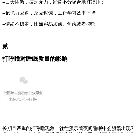
--白天困倦，疲乏无力，经常不分场合地打瞌睡；
--记忆力减退，反应迟钝，工作学习效率下降；
--情绪不稳定，比如容易烦躁、焦虑或者抑郁。
贰
打呼噜对睡眠质量的影响
长期且严重的打呼噜现象，往往预示着夜间睡眠中会频繁出现