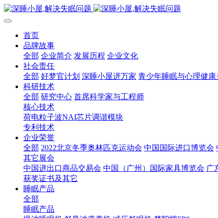
首页
品牌故事
全部
企业简介
发展历程
企业文化
社会责任
全部
好梦官计划
深睡小屋进万家
青少年睡眠与心理健康
科研技术
全部
研究中心
首席科学家与工程师
核心技术
荷电粒子波NAI芯片调谐模块
专利技术
企业荣誉
全部
2022北京冬季奥林匹克运动会
中国国际进口博览会
其它展会
中国进出口商品交易会
中国（广州）国际家具博览会
广
获奖证书及其它
睡眠产品
全部
睡眠产品