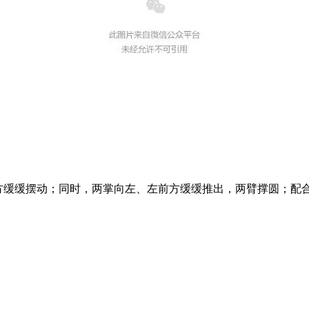
方缓缓摆动；同时，两掌向左、左前方缓缓推出，两臂撑圆；配