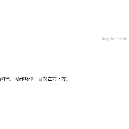
Image by Freepik
合呼气，动作略停，目视左前下方。