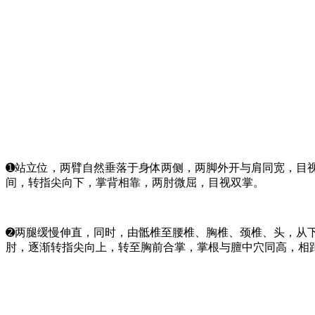
➊站立位，两臂自然垂落于身体两侧，两脚外开与肩同宽，目视
间，转指尖向下，掌背相靠，两肘微屈，目视双掌。
➋两腿缓慢伸直，同时，由骶椎至腰椎、胸椎、颈椎、头，从
肘，逐渐转指尖向上，转至胸前合掌，掌根与膻中穴同高，相距