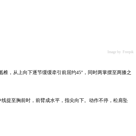
Image by Freepik
骶椎，从上向下逐节缓缓牵引前屈约45°，同时两掌摆至两膝之
中线提至胸前时，前臂成水平，指尖向下。动作不停，松肩坠