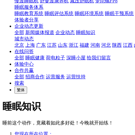
慢波睡眠机
舒曼波康养机
减压舒眠机
梦陀螺FP8
睡眠服务体系
睡眠教育系统
睡眠评估系统
睡眠环境系统
睡眠干预系统
体验者分享
企业动态更新
全部
新闻媒体报道
企业动态
睡眠知识
城市动态
北京
上海
广东
江苏
山东
浙江
福建
河南
河北
陕西
江西
在线问答
全部
睡眠健康
荷电粒子
深睡小屋
给我们留言
体验中心
合作共赢
全部
招商合作
运营服务
运营扶持
搜索
繁体
睡眠知识
睡前这个动作，竟藏着如此多好处！今晚就开始练！
您现在所在位置：