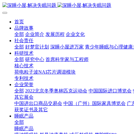
首页
品牌故事
全部
企业简介
发展历程
企业文化
社会责任
全部
好梦官计划
深睡小屋进万家
青少年睡眠与心理健康
科研技术
全部
研究中心
首席科学家与工程师
核心技术
荷电粒子波NAI芯片调谐模块
专利技术
企业荣誉
全部
2022北京冬季奥林匹克运动会
中国国际进口博览会
其它展会
中国进出口商品交易会
中国（广州）国际家具博览会
广
获奖证书及其它
睡眠产品
全部
睡眠产品