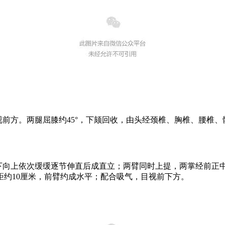
前方。两腿屈膝约45°，下颏回收，由头经颈椎、胸椎、腰椎、
下向上依次缓缓逐节伸直后成直立；两臂同时上提，两掌经前正
约10厘米，前臂约成水平；配合吸气，目视前下方。