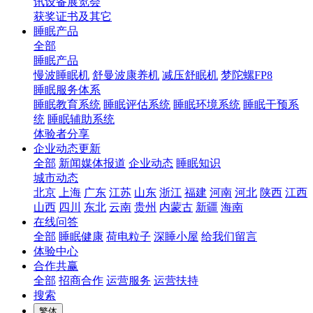
讯设备展览会
获奖证书及其它
睡眠产品
全部
睡眠产品
慢波睡眠机
舒曼波康养机
减压舒眠机
梦陀螺FP8
睡眠服务体系
睡眠教育系统
睡眠评估系统
睡眠环境系统
睡眠干预系
统
睡眠辅助系统
体验者分享
企业动态更新
全部
新闻媒体报道
企业动态
睡眠知识
城市动态
北京
上海
广东
江苏
山东
浙江
福建
河南
河北
陕西
江西
山西
四川
东北
云南
贵州
内蒙古
新疆
海南
在线问答
全部
睡眠健康
荷电粒子
深睡小屋
给我们留言
体验中心
合作共赢
全部
招商合作
运营服务
运营扶持
搜索
繁体