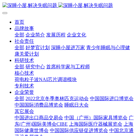
首页
品牌故事
全部
企业简介
发展历程
企业文化
社会责任
全部
好梦官计划
深睡小屋进万家
青少年睡眠与心理健
康关爱计划
科研技术
全部
研究中心
首席科学家与工程师
核心技术
荷电粒子波NAI芯片调谐模块
专利技术
企业荣誉
全部
2022北京冬季奥林匹克运动会
中国国际进口博览会
中国国际消费品博览会
睡眠日大会
其它展会
中国进出口商品交易会
中国（广州）国际家具博览会
广
东(广州)国际美博会CIBE
上海国际医疗器械展览会
上海
国际健康世博会
中国国际供应链促进博览会
中国北京通