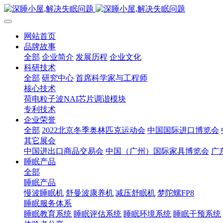
网站首页
品牌故事
全部
企业简介
发展历程
企业文化
科研技术
全部
研究中心
首席科学家与工程师
核心技术
荷电粒子波NAI芯片调谐模块
专利技术
企业荣誉
全部
2022北京冬季奥林匹克运动会
中国国际进口博览会
其它展会
中国进出口商品交易会
中国（广州）国际家具博览会
广
睡眠产品
全部
睡眠产品
慢波睡眠机
舒曼波康养机
减压舒眠机
梦陀螺FP8
睡眠服务体系
睡眠教育系统
睡眠评估系统
睡眠环境系统
睡眠干预系统