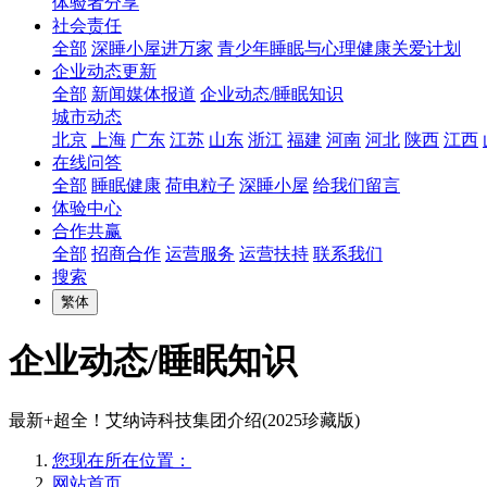
体验者分享
社会责任
全部
深睡小屋进万家
青少年睡眠与心理健康关爱计划
企业动态更新
全部
新闻媒体报道
企业动态/睡眠知识
城市动态
北京
上海
广东
江苏
山东
浙江
福建
河南
河北
陕西
江西
在线问答
全部
睡眠健康
荷电粒子
深睡小屋
给我们留言
体验中心
合作共赢
全部
招商合作
运营服务
运营扶持
联系我们
搜索
繁体
企业动态/睡眠知识
最新+超全！艾纳诗科技集团介绍(2025珍藏版)
您现在所在位置：
网站首页