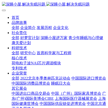
首页
品牌故事
全部
企业简介
发展历程
企业文化
社会责任
全部
好梦官计划
深睡小屋进万家
青少年睡眠与心理健
康关爱计划
科研技术
全部
研究中心
首席科学家与工程师
核心技术
荷电粒子波NAI芯片调谐模块
专利技术
企业荣誉
全部
2022北京冬季奥林匹克运动会
中国国际进口博览会
中国国际消费品博览会
睡眠日大会
其它展会
中国进出口商品交易会
中国（广州）国际家具博览会
广
东(广州)国际美博会CIBE
上海国际医疗器械展览会
上海
国际健康世博会
中国国际供应链促进博览会
中国北京通