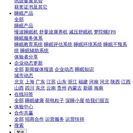
讯设备展览会
获奖证书及其它
睡眠产品
全部
睡眠产品
慢波睡眠机
舒曼波康养机
减压舒眠机
梦陀螺FP8
睡眠服务体系
睡眠教育系统
睡眠评估系统
睡眠环境系统
睡眠干预系
统
睡眠辅助系统
体验者分享
企业动态更新
全部
新闻媒体报道
企业动态
睡眠知识
城市动态
北京
上海
广东
江苏
山东
浙江
福建
河南
河北
陕西
江西
山西
四川
东北
云南
贵州
内蒙古
新疆
海南
在线问答
全部
睡眠健康
荷电粒子
深睡小屋
给我们留言
体验中心
合作共赢
全部
招商合作
运营服务
运营扶持
搜索
繁体