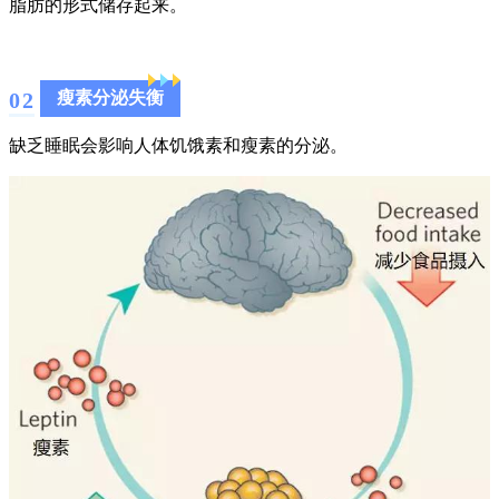
脂肪的形式储存起来。
0
2
瘦素分泌失衡
缺乏睡眠会影响人体饥饿素和瘦素的分泌。