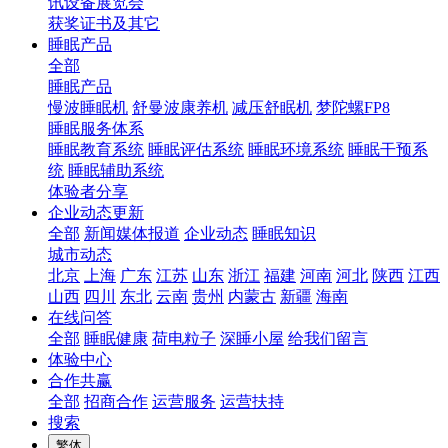
讯设备展览会
获奖证书及其它
睡眠产品
全部
睡眠产品
慢波睡眠机
舒曼波康养机
减压舒眠机
梦陀螺FP8
睡眠服务体系
睡眠教育系统
睡眠评估系统
睡眠环境系统
睡眠干预系
统
睡眠辅助系统
体验者分享
企业动态更新
全部
新闻媒体报道
企业动态
睡眠知识
城市动态
北京
上海
广东
江苏
山东
浙江
福建
河南
河北
陕西
江西
山西
四川
东北
云南
贵州
内蒙古
新疆
海南
在线问答
全部
睡眠健康
荷电粒子
深睡小屋
给我们留言
体验中心
合作共赢
全部
招商合作
运营服务
运营扶持
搜索
繁体