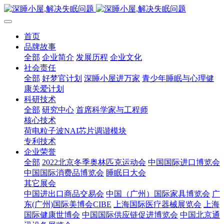
首页
品牌故事
全部
企业简介
发展历程
企业文化
社会责任
全部
好梦官计划
深睡小屋进万家
青少年睡眠与心理健
康关爱计划
科研技术
全部
研究中心
首席科学家与工程师
核心技术
荷电粒子波NAI芯片调谐模块
专利技术
企业荣誉
全部
2022北京冬季奥林匹克运动会
中国国际进口博览会
中国国际消费品博览会
睡眠日大会
其它展会
中国进出口商品交易会
中国（广州）国际家具博览会
广
东(广州)国际美博会CIBE
上海国际医疗器械展览会
上海
国际健康世博会
中国国际供应链促进博览会
中国北京通