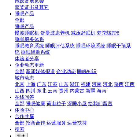
讯设备展览会
获奖证书及其它
睡眠产品
全部
睡眠产品
慢波睡眠机
舒曼波康养机
减压舒眠机
梦陀螺FP8
睡眠服务体系
睡眠教育系统
睡眠评估系统
睡眠环境系统
睡眠干预系
统
睡眠辅助系统
体验者分享
企业动态更新
全部
新闻媒体报道
企业动态
睡眠知识
城市动态
北京
上海
广东
江苏
山东
浙江
福建
河南
河北
陕西
江西
山西
四川
东北
云南
贵州
内蒙古
新疆
海南
在线问答
全部
睡眠健康
荷电粒子
深睡小屋
给我们留言
体验中心
合作共赢
全部
招商合作
运营服务
运营扶持
搜索
繁体