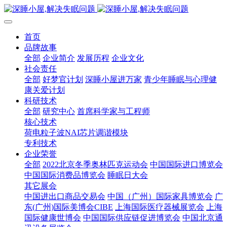
首页
品牌故事
全部
企业简介
发展历程
企业文化
社会责任
全部
好梦官计划
深睡小屋进万家
青少年睡眠与心理健
康关爱计划
科研技术
全部
研究中心
首席科学家与工程师
核心技术
荷电粒子波NAI芯片调谐模块
专利技术
企业荣誉
全部
2022北京冬季奥林匹克运动会
中国国际进口博览会
中国国际消费品博览会
睡眠日大会
其它展会
中国进出口商品交易会
中国（广州）国际家具博览会
广
东(广州)国际美博会CIBE
上海国际医疗器械展览会
上海
国际健康世博会
中国国际供应链促进博览会
中国北京通