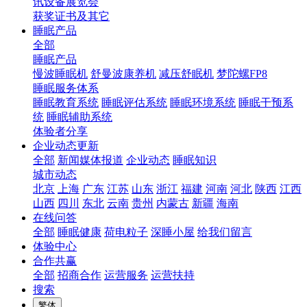
讯设备展览会
获奖证书及其它
睡眠产品
全部
睡眠产品
慢波睡眠机
舒曼波康养机
减压舒眠机
梦陀螺FP8
睡眠服务体系
睡眠教育系统
睡眠评估系统
睡眠环境系统
睡眠干预系
统
睡眠辅助系统
体验者分享
企业动态更新
全部
新闻媒体报道
企业动态
睡眠知识
城市动态
北京
上海
广东
江苏
山东
浙江
福建
河南
河北
陕西
江西
山西
四川
东北
云南
贵州
内蒙古
新疆
海南
在线问答
全部
睡眠健康
荷电粒子
深睡小屋
给我们留言
体验中心
合作共赢
全部
招商合作
运营服务
运营扶持
搜索
繁体