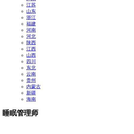
江苏
山东
浙江
福建
河南
河北
陕西
江西
山西
四川
东北
云南
贵州
内蒙古
新疆
海南
睡眠管理师