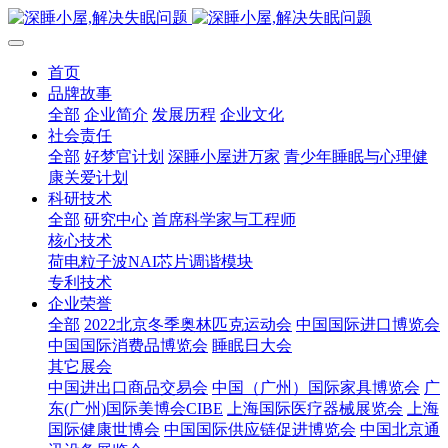
首页
品牌故事
全部
企业简介
发展历程
企业文化
社会责任
全部
好梦官计划
深睡小屋进万家
青少年睡眠与心理健
康关爱计划
科研技术
全部
研究中心
首席科学家与工程师
核心技术
荷电粒子波NAI芯片调谐模块
专利技术
企业荣誉
全部
2022北京冬季奥林匹克运动会
中国国际进口博览会
中国国际消费品博览会
睡眠日大会
其它展会
中国进出口商品交易会
中国（广州）国际家具博览会
广
东(广州)国际美博会CIBE
上海国际医疗器械展览会
上海
国际健康世博会
中国国际供应链促进博览会
中国北京通