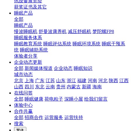
讯设备展览会
获奖证书及其它
睡眠产品
全部
睡眠产品
慢波睡眠机
舒曼波康养机
减压舒眠机
梦陀螺FP8
睡眠服务体系
睡眠教育系统
睡眠评估系统
睡眠环境系统
睡眠干预系
统
睡眠辅助系统
体验者分享
企业动态更新
全部
新闻媒体报道
企业动态
睡眠知识
城市动态
北京
上海
广东
江苏
山东
浙江
福建
河南
河北
陕西
江西
山西
四川
东北
云南
贵州
内蒙古
新疆
海南
在线问答
全部
睡眠健康
荷电粒子
深睡小屋
给我们留言
体验中心
合作共赢
全部
招商合作
运营服务
运营扶持
搜索
繁体