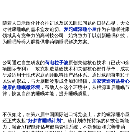
随着人口老龄化社会推进以及居民睡眠问题的日益凸显，大众
对健康睡眠的需求愈发迫切。
梦陀螺深睡小屋
作为在睡眠健康
领域具有竞争力的高科技公司，始终致力于以创新睡眠科技，
为睡眠障碍人群提供非药物睡眠解决方案。
公司通过自主研发的
荷电粒子波
原创关键核心技术（已获30余
项国际专利），攻克制造基础技术和关键核心部件壁垒，成功
研发适用于现代家庭的睡眠科技产品体系。通过载能荷电粒子
以波的形式，与大脑脑波形成叠加和增幅，
居家营造有益身心
健康的睡眠微环境
，帮助人在这个环境中，从根源重启睡眠节
律，恢复自然的睡眠本能，提升睡眠质量。
不仅如此，在第八届中国国际进口博览会上，梦陀螺深睡小屋
还正式发起“
好梦官睡眠计划
”。该计划依托持续的科技创新能
力，融合AI智能评估与健康管理系统，不断创新和完善非药