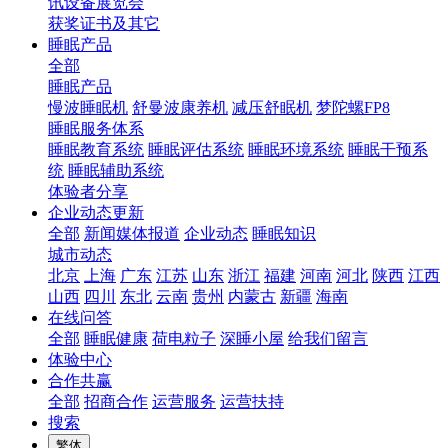
讯设备展览会
获奖证书及其它
睡眠产品
全部
睡眠产品
慢波睡眠机
舒曼波康养机
减压舒眠机
梦陀螺FP8
睡眠服务体系
睡眠教育系统
睡眠评估系统
睡眠环境系统
睡眠干预系
统
睡眠辅助系统
体验者分享
企业动态更新
全部
新闻媒体报道
企业动态
睡眠知识
城市动态
北京
上海
广东
江苏
山东
浙江
福建
河南
河北
陕西
江西
山西
四川
东北
云南
贵州
内蒙古
新疆
海南
在线问答
全部
睡眠健康
荷电粒子
深睡小屋
给我们留言
体验中心
合作共赢
全部
招商合作
运营服务
运营扶持
搜索
繁体