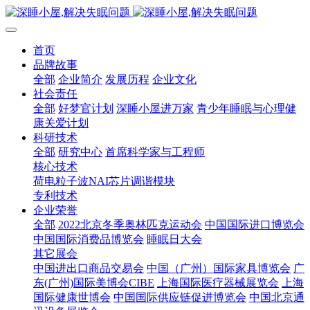
首页
品牌故事
全部
企业简介
发展历程
企业文化
社会责任
全部
好梦官计划
深睡小屋进万家
青少年睡眠与心理健
康关爱计划
科研技术
全部
研究中心
首席科学家与工程师
核心技术
荷电粒子波NAI芯片调谐模块
专利技术
企业荣誉
全部
2022北京冬季奥林匹克运动会
中国国际进口博览会
中国国际消费品博览会
睡眠日大会
其它展会
中国进出口商品交易会
中国（广州）国际家具博览会
广
东(广州)国际美博会CIBE
上海国际医疗器械展览会
上海
国际健康世博会
中国国际供应链促进博览会
中国北京通