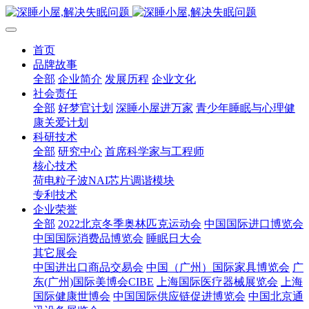
首页
品牌故事
全部
企业简介
发展历程
企业文化
社会责任
全部
好梦官计划
深睡小屋进万家
青少年睡眠与心理健
康关爱计划
科研技术
全部
研究中心
首席科学家与工程师
核心技术
荷电粒子波NAI芯片调谐模块
专利技术
企业荣誉
全部
2022北京冬季奥林匹克运动会
中国国际进口博览会
中国国际消费品博览会
睡眠日大会
其它展会
中国进出口商品交易会
中国（广州）国际家具博览会
广
东(广州)国际美博会CIBE
上海国际医疗器械展览会
上海
国际健康世博会
中国国际供应链促进博览会
中国北京通