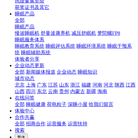
讯设备展览会
获奖证书及其它
睡眠产品
全部
睡眠产品
慢波睡眠机
舒曼波康养机
减压舒眠机
梦陀螺FP8
睡眠服务体系
睡眠教育系统
睡眠评估系统
睡眠环境系统
睡眠干预系
统
睡眠辅助系统
体验者分享
企业动态更新
全部
新闻媒体报道
企业动态
睡眠知识
城市动态
北京
上海
广东
江苏
山东
浙江
福建
河南
河北
陕西
江西
山西
四川
东北
云南
贵州
内蒙古
新疆
海南
在线问答
全部
睡眠健康
荷电粒子
深睡小屋
给我们留言
体验中心
合作共赢
全部
招商合作
运营服务
运营扶持
搜索
繁体