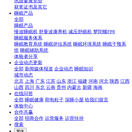
讯设备展览会
获奖证书及其它
睡眠产品
全部
睡眠产品
慢波睡眠机
舒曼波康养机
减压舒眠机
梦陀螺FP8
睡眠服务体系
睡眠教育系统
睡眠评估系统
睡眠环境系统
睡眠干预系
统
睡眠辅助系统
体验者分享
企业动态更新
全部
新闻媒体报道
企业动态
睡眠知识
城市动态
北京
上海
广东
江苏
山东
浙江
福建
河南
河北
陕西
江西
山西
四川
东北
云南
贵州
内蒙古
新疆
海南
在线问答
全部
睡眠健康
荷电粒子
深睡小屋
给我们留言
体验中心
合作共赢
全部
招商合作
运营服务
运营扶持
搜索
繁体