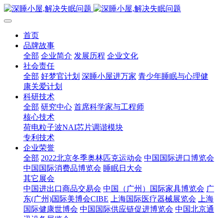
首页
品牌故事
全部
企业简介
发展历程
企业文化
社会责任
全部
好梦官计划
深睡小屋进万家
青少年睡眠与心理健
康关爱计划
科研技术
全部
研究中心
首席科学家与工程师
核心技术
荷电粒子波NAI芯片调谐模块
专利技术
企业荣誉
全部
2022北京冬季奥林匹克运动会
中国国际进口博览会
中国国际消费品博览会
睡眠日大会
其它展会
中国进出口商品交易会
中国（广州）国际家具博览会
广
东(广州)国际美博会CIBE
上海国际医疗器械展览会
上海
国际健康世博会
中国国际供应链促进博览会
中国北京通